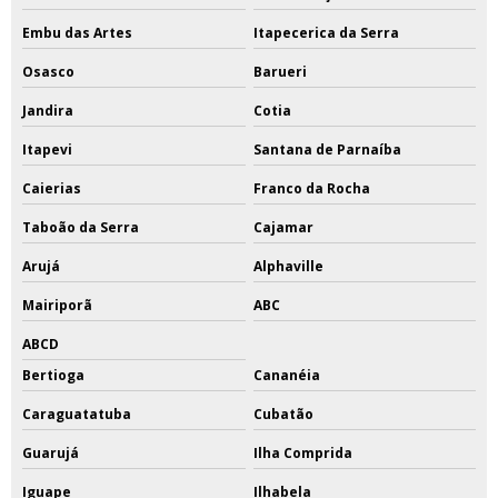
Embu das Artes
Itapecerica da Serra
Osasco
Barueri
Jandira
Cotia
Itapevi
Santana de Parnaíba
Caierias
Franco da Rocha
Taboão da Serra
Cajamar
Arujá
Alphaville
Mairiporã
ABC
ABCD
Bertioga
Cananéia
Caraguatatuba
Cubatão
Guarujá
Ilha Comprida
Iguape
Ilhabela