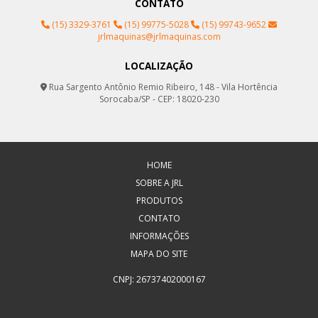
CONTATO
(15) 3329-3761
(15) 99775-5028
(15) 99743-9652
jrlmaquinas@jrlmaquinas.com
LOCALIZAÇÃO
Rua Sargento Antônio Remio Ribeiro, 148 - Vila Hortência
Sorocaba/SP - CEP: 18020-230
HOME
SOBRE A JRL
PRODUTOS
CONTATO
INFORMAÇÕES
MAPA DO SITE
CNPJ: 26737402000167