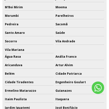
M'Boi Mirim
Moema
Morumbi
Parelheiros
Pedreira
Sacomã
Santo Amaro
Saúde
Socorro
Vila Andrade
Vila Mariana
Água Rasa
Anália Franco
Aricanduva
Artur Alvim
Belém
Cidade Patriarca
Cidade Tiradentes
Engenheiro Goulart
Ermelino Matarazzo
Guianazes
Itaim Paulista
Itaquera
Jardim Iguatemi
José Bonifácio