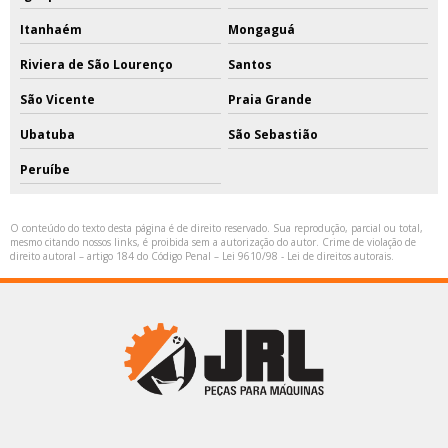
Itanhaém
Mongaguá
Riviera de São Lourenço
Santos
São Vicente
Praia Grande
Ubatuba
São Sebastião
Peruíbe
O conteúdo do texto desta página é de direito reservado. Sua reprodução, parcial ou total,
mesmo citando nossos links, é proibida sem a autorização do autor. Crime de violação de
direito autoral – artigo 184 do Código Penal –
Lei 9610/98 - Lei de direitos autorais
.