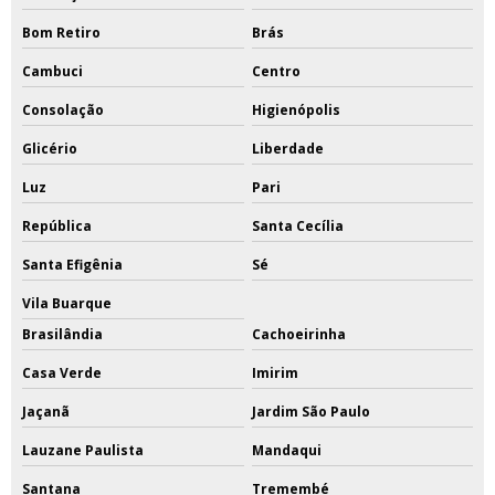
Bom Retiro
Brás
Cambuci
Centro
Consolação
Higienópolis
Glicério
Liberdade
Luz
Pari
República
Santa Cecília
Santa Efigênia
Sé
Vila Buarque
Brasilândia
Cachoeirinha
Casa Verde
Imirim
Jaçanã
Jardim São Paulo
Lauzane Paulista
Mandaqui
Santana
Tremembé