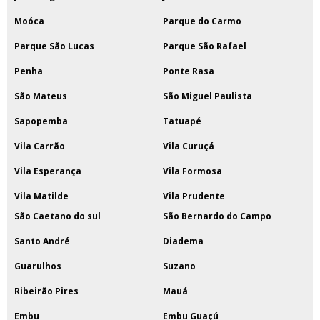
Moóca
Parque do Carmo
Parque São Lucas
Parque São Rafael
Penha
Ponte Rasa
São Mateus
São Miguel Paulista
Sapopemba
Tatuapé
Vila Carrão
Vila Curuçá
Vila Esperança
Vila Formosa
Vila Matilde
Vila Prudente
São Caetano do sul
São Bernardo do Campo
Santo André
Diadema
Guarulhos
Suzano
Ribeirão Pires
Mauá
Embu
Embu Guaçú