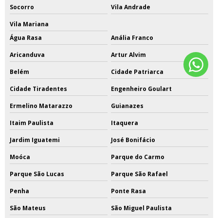
Socorro
Vila Andrade
Vila Mariana
Água Rasa
Anália Franco
Aricanduva
Artur Alvim
Belém
Cidade Patriarca
Cidade Tiradentes
Engenheiro Goulart
Ermelino Matarazzo
Guianazes
Itaim Paulista
Itaquera
Jardim Iguatemi
José Bonifácio
Moóca
Parque do Carmo
Parque São Lucas
Parque São Rafael
Penha
Ponte Rasa
São Mateus
São Miguel Paulista