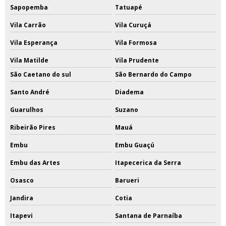
Sapopemba
Tatuapé
Vila Carrão
Vila Curuçá
Vila Esperança
Vila Formosa
Vila Matilde
Vila Prudente
São Caetano do sul
São Bernardo do Campo
Santo André
Diadema
Guarulhos
Suzano
Ribeirão Pires
Mauá
Embu
Embu Guaçú
Embu das Artes
Itapecerica da Serra
Osasco
Barueri
Jandira
Cotia
Itapevi
Santana de Parnaíba