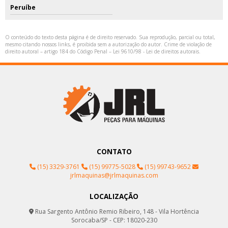
Peruíbe
O conteúdo do texto desta página é de direito reservado. Sua reprodução, parcial ou total,
mesmo citando nossos links, é proibida sem a autorização do autor. Crime de violação de
direito autoral – artigo 184 do Código Penal –
Lei 9610/98 - Lei de direitos autorais
.
CONTATO
(15) 3329-3761
(15) 99775-5028
(15) 99743-9652
jrlmaquinas@jrlmaquinas.com
LOCALIZAÇÃO
Rua Sargento Antônio Remio Ribeiro, 148 - Vila Hortência
Sorocaba/SP - CEP: 18020-230