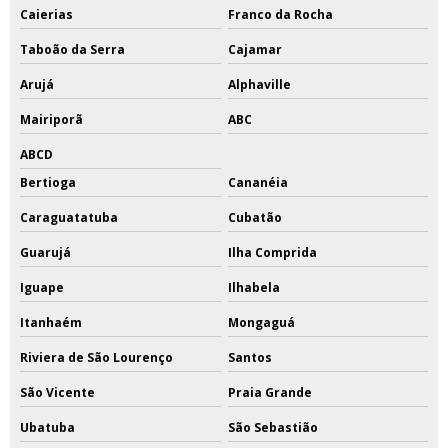
Caierias
Franco da Rocha
Taboão da Serra
Cajamar
Arujá
Alphaville
Mairiporã
ABC
ABCD
Bertioga
Cananéia
Caraguatatuba
Cubatão
Guarujá
Ilha Comprida
Iguape
Ilhabela
Itanhaém
Mongaguá
Riviera de São Lourenço
Santos
São Vicente
Praia Grande
Ubatuba
São Sebastião