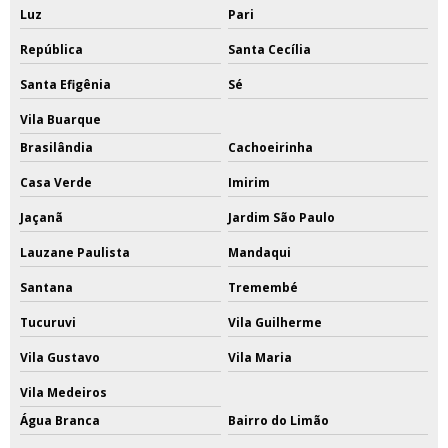
Luz
Pari
República
Santa Cecília
Santa Efigênia
Sé
Vila Buarque
Brasilândia
Cachoeirinha
Casa Verde
Imirim
Jaçanã
Jardim São Paulo
Lauzane Paulista
Mandaqui
Santana
Tremembé
Tucuruvi
Vila Guilherme
Vila Gustavo
Vila Maria
Vila Medeiros
Água Branca
Bairro do Limão