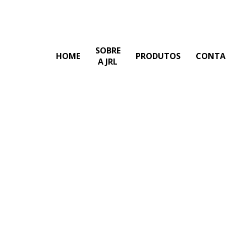
SOBRE
HOME
PRODUTOS
CONTA
A JRL