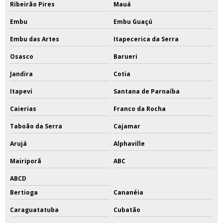
Ribeirão Pires
Mauá
Embu
Embu Guaçú
Embu das Artes
Itapecerica da Serra
Osasco
Barueri
Jandira
Cotia
Itapevi
Santana de Parnaíba
Caierias
Franco da Rocha
Taboão da Serra
Cajamar
Arujá
Alphaville
Mairiporã
ABC
ABCD
Bertioga
Cananéia
Caraguatatuba
Cubatão