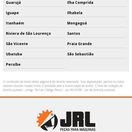
Guarujá
Ilha Comprida
Iguape
Ilhabela
Itanhaém
Mongaguá
Riviera de São Lourenço
Santos
São Vicente
Praia Grande
Ubatuba
São Sebastião
Peruíbe
O conteúdo do texto desta página é de direito reservado. Sua reprodução, parcial ou total,
mesmo citando nossos links, é proibida sem a autorização do autor. Crime de violação de
direito autoral – artigo 184 do Código Penal –
Lei 9610/98 - Lei de direitos autorais
.