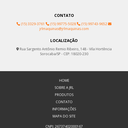
CONTATO
(15) 3329-3761
(15) 99775-5028
(15) 99743-9652
jrlmaquinas@jrlmaquinas.com
LOCALIZAÇÃO
Rua Sargento Antônio Remio Ribeiro, 148 - Vila Hortência
Sorocaba/SP - CEP: 18020-230
HOME
SOBRE A JRL
PRODUTOS
CONTATO
INFORMAÇÕES
MAPA DO SITE
CNPJ: 26737402000167