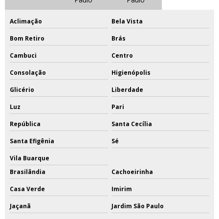
Aclimação
Bela Vista
Bom Retiro
Brás
Cambuci
Centro
Consolação
Higienópolis
Glicério
Liberdade
Luz
Pari
República
Santa Cecília
Santa Efigênia
Sé
Vila Buarque
Brasilândia
Cachoeirinha
Casa Verde
Imirim
Jaçanã
Jardim São Paulo