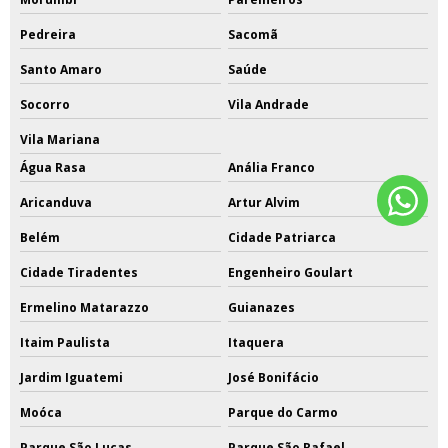
Pedreira
Sacomã
Santo Amaro
Saúde
Socorro
Vila Andrade
Vila Mariana
Água Rasa
Anália Franco
Aricanduva
Artur Alvim
Belém
Cidade Patriarca
Cidade Tiradentes
Engenheiro Goulart
Ermelino Matarazzo
Guianazes
Itaim Paulista
Itaquera
Jardim Iguatemi
José Bonifácio
Moóca
Parque do Carmo
Parque São Lucas
Parque São Rafael