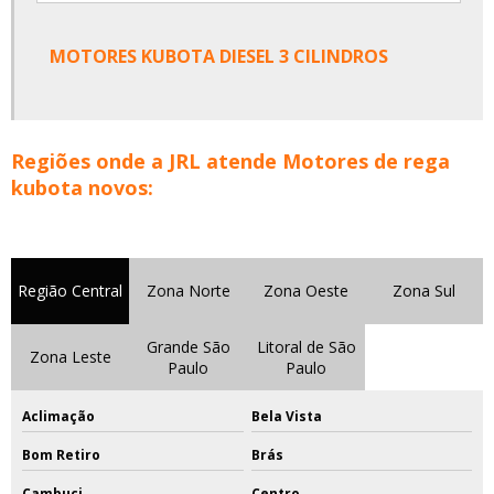
MOTORES KUBOTA DIESEL 3 CILINDROS
Regiões onde a JRL atende Motores de rega
kubota novos:
Região Central
Zona Norte
Zona Oeste
Zona Sul
Grande São
Litoral de São
Zona Leste
Paulo
Paulo
Aclimação
Bela Vista
Bom Retiro
Brás
Cambuci
Centro