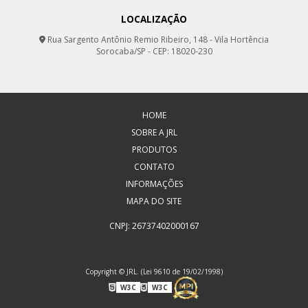
LOCALIZAÇÃO
Rua Sargento Antônio Remio Ribeiro, 148 - Vila Hortência
Sorocaba/SP - CEP: 18020-230
HOME
SOBRE A JRL
PRODUTOS
CONTATO
INFORMAÇÕES
MAPA DO SITE
CNPJ: 26737402000167
Copyright © JRL. (Lei 9610 de 19/02/1998)
W3C
W3C