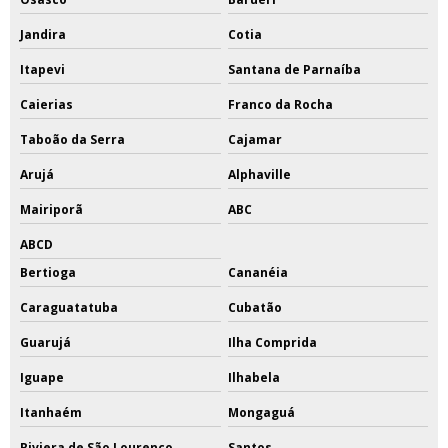
Jandira
Cotia
Itapevi
Santana de Parnaíba
Caierias
Franco da Rocha
Taboão da Serra
Cajamar
Arujá
Alphaville
Mairiporã
ABC
ABCD
Bertioga
Cananéia
Caraguatatuba
Cubatão
Guarujá
Ilha Comprida
Iguape
Ilhabela
Itanhaém
Mongaguá
Riviera de São Lourenço
Santos