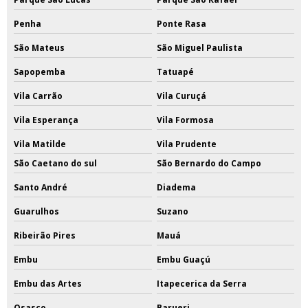
Penha
Ponte Rasa
São Mateus
São Miguel Paulista
Sapopemba
Tatuapé
Vila Carrão
Vila Curuçá
Vila Esperança
Vila Formosa
Vila Matilde
Vila Prudente
São Caetano do sul
São Bernardo do Campo
Santo André
Diadema
Guarulhos
Suzano
Ribeirão Pires
Mauá
Embu
Embu Guaçú
Embu das Artes
Itapecerica da Serra
Osasco
Barueri