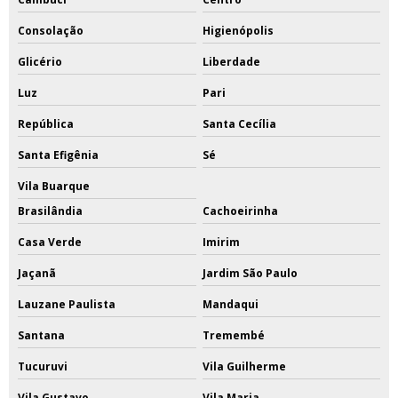
Consolação
Higienópolis
Glicério
Liberdade
Luz
Pari
República
Santa Cecília
Santa Efigênia
Sé
Vila Buarque
Brasilândia
Cachoeirinha
Casa Verde
Imirim
Jaçanã
Jardim São Paulo
Lauzane Paulista
Mandaqui
Santana
Tremembé
Tucuruvi
Vila Guilherme
Vila Gustavo
Vila Maria