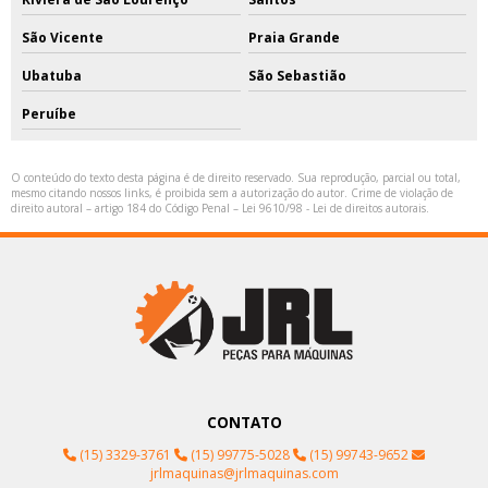
São Vicente
Praia Grande
Ubatuba
São Sebastião
Peruíbe
O conteúdo do texto desta página é de direito reservado. Sua reprodução, parcial ou total,
mesmo citando nossos links, é proibida sem a autorização do autor. Crime de violação de
direito autoral – artigo 184 do Código Penal –
Lei 9610/98 - Lei de direitos autorais
.
CONTATO
(15) 3329-3761
(15) 99775-5028
(15) 99743-9652
jrlmaquinas@jrlmaquinas.com