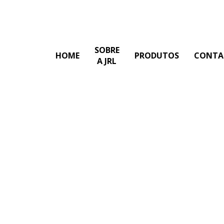
SOBRE
HOME
PRODUTOS
CONTA
A JRL