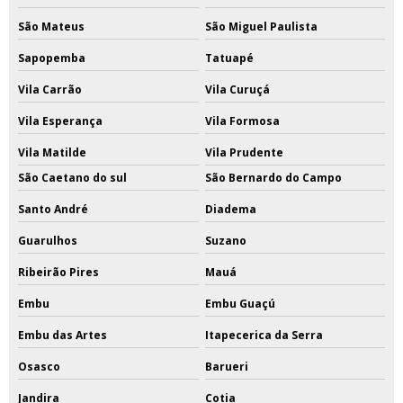
São Mateus
São Miguel Paulista
Sapopemba
Tatuapé
Vila Carrão
Vila Curuçá
Vila Esperança
Vila Formosa
Vila Matilde
Vila Prudente
São Caetano do sul
São Bernardo do Campo
Santo André
Diadema
Guarulhos
Suzano
Ribeirão Pires
Mauá
Embu
Embu Guaçú
Embu das Artes
Itapecerica da Serra
Osasco
Barueri
Jandira
Cotia