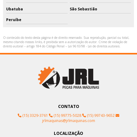
Ubatuba
São Sebastião
Peruíbe
O conteúdo do texto desta página é de direito reservado. Sua reprodução, parcial ou total,
mesmo citando nossos links, é proibida sem a autorização do autor. Crime de violação de
direito autoral – artigo 184 do Código Penal –
Lei 9610/98 - Lei de direitos autorais
.
CONTATO
(15) 3329-3761
(15) 99775-5028
(15) 99743-9652
jrlmaquinas@jrlmaquinas.com
LOCALIZAÇÃO