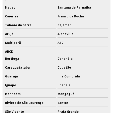
Itapevi
Santana de Parnaíba
Caierias
Franco da Rocha
Taboão da Serra
Cajamar
Arujá
Alphaville
Mairiporã
ABC
ABCD
Bertioga
Cananéia
Caraguatatuba
Cubatão
Guarujá
Ilha Comprida
Iguape
Ilhabela
Itanhaém
Mongaguá
Riviera de São Lourenço
Santos
São Vicente
Praia Grande