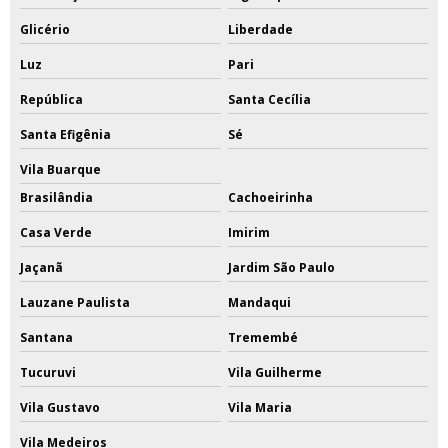
Glicério
Liberdade
Luz
Pari
República
Santa Cecília
Santa Efigênia
Sé
Vila Buarque
Brasilândia
Cachoeirinha
Casa Verde
Imirim
Jaçanã
Jardim São Paulo
Lauzane Paulista
Mandaqui
Santana
Tremembé
Tucuruvi
Vila Guilherme
Vila Gustavo
Vila Maria
Vila Medeiros