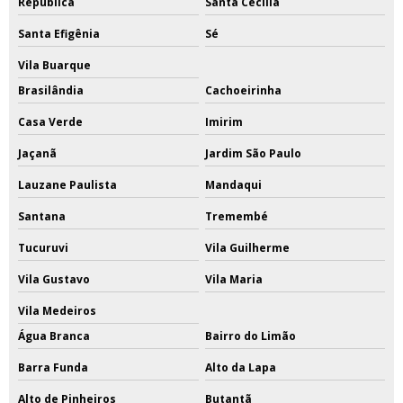
República
Santa Cecília
Santa Efigênia
Sé
Vila Buarque
Brasilândia
Cachoeirinha
Casa Verde
Imirim
Jaçanã
Jardim São Paulo
Lauzane Paulista
Mandaqui
Santana
Tremembé
Tucuruvi
Vila Guilherme
Vila Gustavo
Vila Maria
Vila Medeiros
Água Branca
Bairro do Limão
Barra Funda
Alto da Lapa
Alto de Pinheiros
Butantã