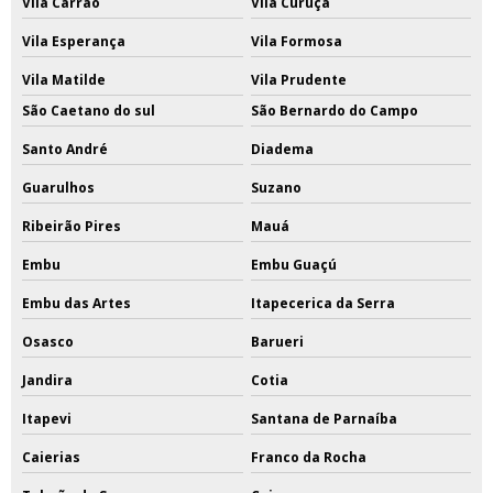
Vila Carrão
Vila Curuçá
Vila Esperança
Vila Formosa
Vila Matilde
Vila Prudente
São Caetano do sul
São Bernardo do Campo
Santo André
Diadema
Guarulhos
Suzano
Ribeirão Pires
Mauá
Embu
Embu Guaçú
Embu das Artes
Itapecerica da Serra
Osasco
Barueri
Jandira
Cotia
Itapevi
Santana de Parnaíba
Caierias
Franco da Rocha