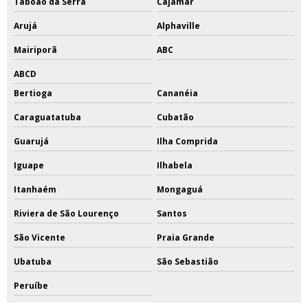
Taboão da Serra
Cajamar
Arujá
Alphaville
Mairiporã
ABC
ABCD
Bertioga
Cananéia
Caraguatatuba
Cubatão
Guarujá
Ilha Comprida
Iguape
Ilhabela
Itanhaém
Mongaguá
Riviera de São Lourenço
Santos
São Vicente
Praia Grande
Ubatuba
São Sebastião
Peruíbe