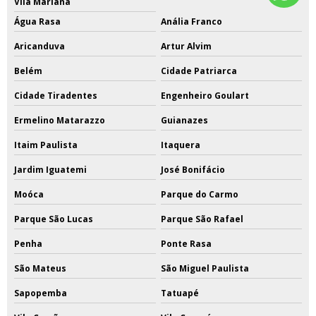
Vila Mariana
Água Rasa
Anália Franco
Aricanduva
Artur Alvim
Belém
Cidade Patriarca
Cidade Tiradentes
Engenheiro Goulart
Ermelino Matarazzo
Guianazes
Itaim Paulista
Itaquera
Jardim Iguatemi
José Bonifácio
Moóca
Parque do Carmo
Parque São Lucas
Parque São Rafael
Penha
Ponte Rasa
São Mateus
São Miguel Paulista
Sapopemba
Tatuapé