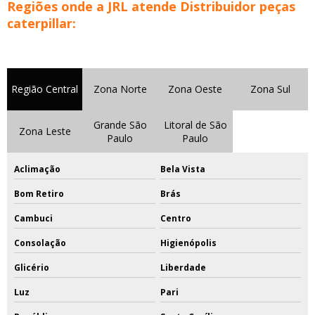
Regiões onde a JRL atende Distribuidor peças
caterpillar:
Região Central
Zona Norte
Zona Oeste
Zona Sul
Grande São
Litoral de São
Zona Leste
Paulo
Paulo
Aclimação
Bela Vista
Bom Retiro
Brás
Cambuci
Centro
Consolação
Higienópolis
Glicério
Liberdade
Luz
Pari