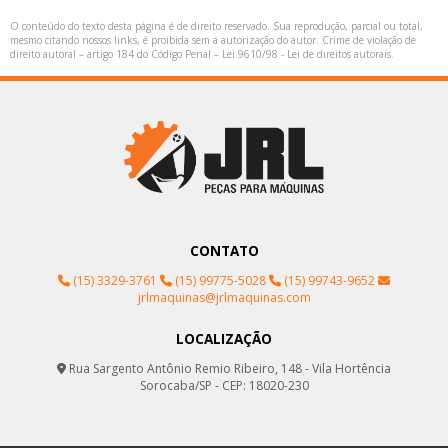
O conteúdo do texto desta página é de direito reservado. Sua reprodução, parcial ou total,
mesmo citando nossos links, é proibida sem a autorização do autor. Crime de violação de
direito autoral – artigo 184 do Código Penal –
Lei 9610/98 - Lei de direitos autorais
.
CONTATO
(15) 3329-3761
(15) 99775-5028
(15) 99743-9652
jrlmaquinas@jrlmaquinas.com
LOCALIZAÇÃO
Rua Sargento Antônio Remio Ribeiro, 148 - Vila Hortência
Sorocaba/SP - CEP: 18020-230