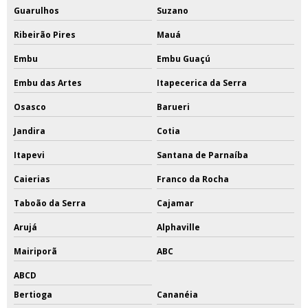
Guarulhos
Suzano
Ribeirão Pires
Mauá
Embu
Embu Guaçú
Embu das Artes
Itapecerica da Serra
Osasco
Barueri
Jandira
Cotia
Itapevi
Santana de Parnaíba
Caierias
Franco da Rocha
Taboão da Serra
Cajamar
Arujá
Alphaville
Mairiporã
ABC
ABCD
Bertioga
Cananéia