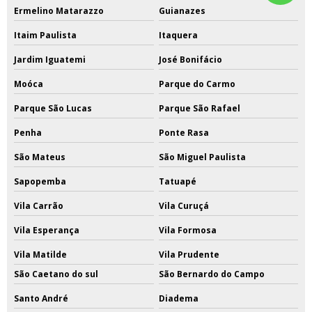
Ermelino Matarazzo
Guianazes
Itaim Paulista
Itaquera
Jardim Iguatemi
José Bonifácio
Moóca
Parque do Carmo
Parque São Lucas
Parque São Rafael
Penha
Ponte Rasa
São Mateus
São Miguel Paulista
Sapopemba
Tatuapé
Vila Carrão
Vila Curuçá
Vila Esperança
Vila Formosa
Vila Matilde
Vila Prudente
São Caetano do sul
São Bernardo do Campo
Santo André
Diadema