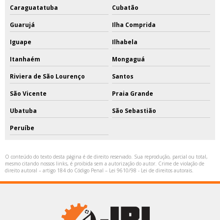
Caraguatatuba
Cubatão
Guarujá
Ilha Comprida
Iguape
Ilhabela
Itanhaém
Mongaguá
Riviera de São Lourenço
Santos
São Vicente
Praia Grande
Ubatuba
São Sebastião
Peruíbe
O conteúdo do texto desta página é de direito reservado. Sua reprodução, parcial ou total,
mesmo citando nossos links, é proibida sem a autorização do autor. Crime de violação de
direito autoral – artigo 184 do Código Penal –
Lei 9610/98 - Lei de direitos autorais
.