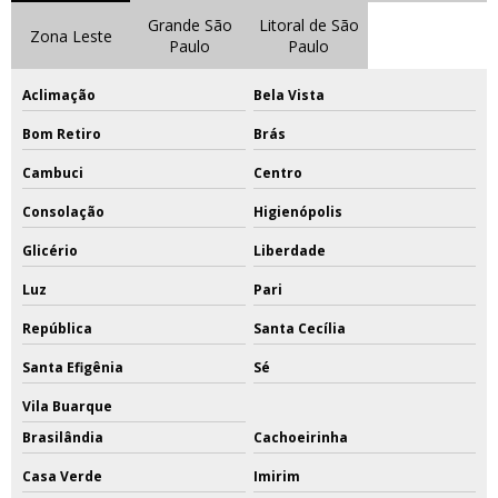
Grande São
Litoral de São
Zona Leste
Paulo
Paulo
Aclimação
Bela Vista
Bom Retiro
Brás
Cambuci
Centro
Consolação
Higienópolis
Glicério
Liberdade
Luz
Pari
República
Santa Cecília
Santa Efigênia
Sé
Vila Buarque
Brasilândia
Cachoeirinha
Casa Verde
Imirim