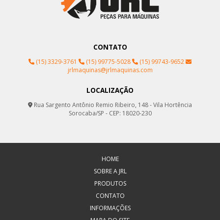
CONTATO
(15) 3329-3761
(15) 99775-5028
(15) 99743-9652
jrlmaquinas@jrlmaquinas.com
LOCALIZAÇÃO
Rua Sargento Antônio Remio Ribeiro, 148 - Vila Hortência
Sorocaba/SP - CEP: 18020-230
HOME
SOBRE A JRL
PRODUTOS
CONTATO
INFORMAÇÕES