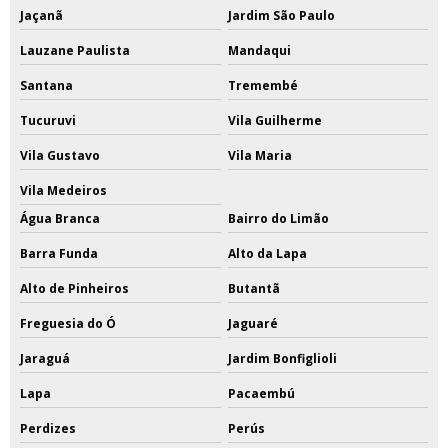
Jaçanã
Jardim São Paulo
Lauzane Paulista
Mandaqui
Santana
Tremembé
Tucuruvi
Vila Guilherme
Vila Gustavo
Vila Maria
Vila Medeiros
Água Branca
Bairro do Limão
Barra Funda
Alto da Lapa
Alto de Pinheiros
Butantã
Freguesia do Ó
Jaguaré
Jaraguá
Jardim Bonfiglioli
Lapa
Pacaembú
Perdizes
Perús