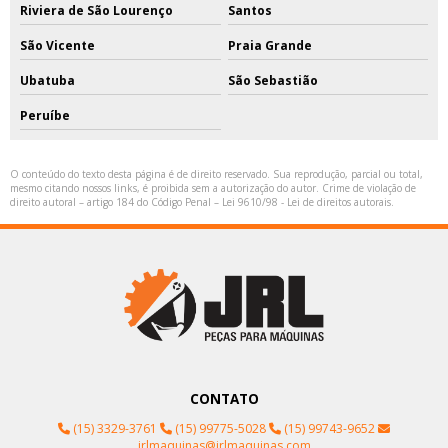
Riviera de São Lourenço
Santos
São Vicente
Praia Grande
Ubatuba
São Sebastião
Peruíbe
O conteúdo do texto desta página é de direito reservado. Sua reprodução, parcial ou total,
mesmo citando nossos links, é proibida sem a autorização do autor. Crime de violação de
direito autoral – artigo 184 do Código Penal –
Lei 9610/98 - Lei de direitos autorais
.
CONTATO
(15) 3329-3761
(15) 99775-5028
(15) 99743-9652
jrlmaquinas@jrlmaquinas.com