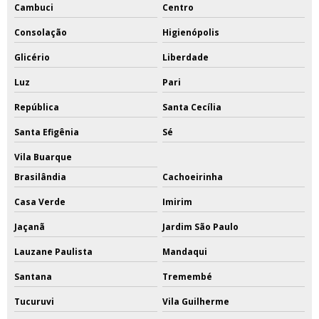
Cambuci
Centro
Consolação
Higienópolis
Glicério
Liberdade
Luz
Pari
República
Santa Cecília
Santa Efigênia
Sé
Vila Buarque
Brasilândia
Cachoeirinha
Casa Verde
Imirim
Jaçanã
Jardim São Paulo
Lauzane Paulista
Mandaqui
Santana
Tremembé
Tucuruvi
Vila Guilherme