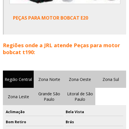
PEÇAS PARA MOTOR BOBCAT E20
Regiões onde a JRL atende Peças para motor
bobcat t190:
Região Central
Zona Norte
Zona Oeste
Zona Sul
Grande São
Litoral de São
Zona Leste
Paulo
Paulo
Aclimação
Bela Vista
Bom Retiro
Brás