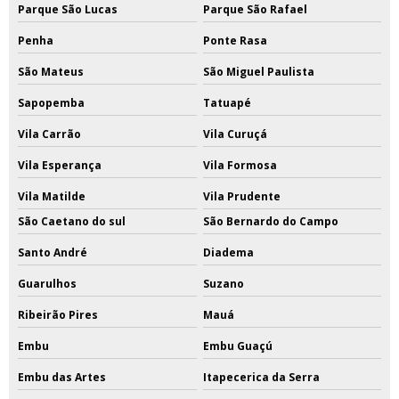
Parque São Lucas
Parque São Rafael
Penha
Ponte Rasa
São Mateus
São Miguel Paulista
Sapopemba
Tatuapé
Vila Carrão
Vila Curuçá
Vila Esperança
Vila Formosa
Vila Matilde
Vila Prudente
São Caetano do sul
São Bernardo do Campo
Santo André
Diadema
Guarulhos
Suzano
Ribeirão Pires
Mauá
Embu
Embu Guaçú
Embu das Artes
Itapecerica da Serra