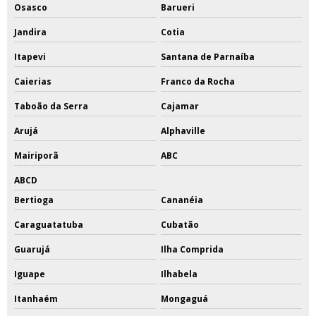
Osasco
Barueri
Jandira
Cotia
Itapevi
Santana de Parnaíba
Caierias
Franco da Rocha
Taboão da Serra
Cajamar
Arujá
Alphaville
Mairiporã
ABC
ABCD
Bertioga
Cananéia
Caraguatatuba
Cubatão
Guarujá
Ilha Comprida
Iguape
Ilhabela
Itanhaém
Mongaguá