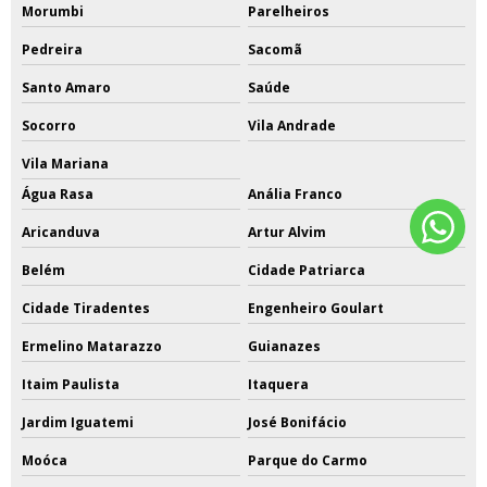
Morumbi
Parelheiros
Pedreira
Sacomã
Santo Amaro
Saúde
Socorro
Vila Andrade
Vila Mariana
Água Rasa
Anália Franco
Aricanduva
Artur Alvim
Belém
Cidade Patriarca
Cidade Tiradentes
Engenheiro Goulart
Ermelino Matarazzo
Guianazes
Itaim Paulista
Itaquera
Jardim Iguatemi
José Bonifácio
Moóca
Parque do Carmo