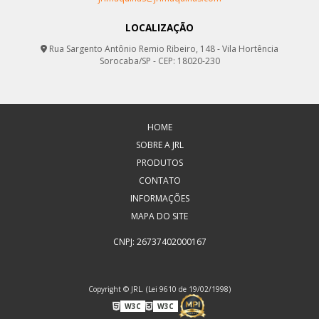
LOCALIZAÇÃO
Rua Sargento Antônio Remio Ribeiro, 148 - Vila Hortência
Sorocaba/SP - CEP: 18020-230
HOME
SOBRE A JRL
PRODUTOS
CONTATO
INFORMAÇÕES
MAPA DO SITE
CNPJ: 26737402000167
Copyright © JRL. (Lei 9610 de 19/02/1998)
W3C
W3C