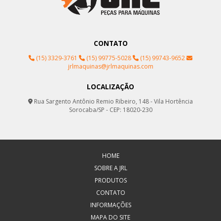
CONTATO
(15) 3329-3761
(15) 99775-5028
(15) 99743-9652
jrlmaquinas@jrlmaquinas.com
LOCALIZAÇÃO
Rua Sargento Antônio Remio Ribeiro, 148 - Vila Hortência
Sorocaba/SP - CEP: 18020-230
HOME
SOBRE A JRL
PRODUTOS
CONTATO
INFORMAÇÕES
MAPA DO SITE