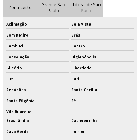
Grande São
Litoral de São
Zona Leste
Paulo
Paulo
Aclimação
Bela Vista
Bom Retiro
Brás
Cambuci
Centro
Consolação
Higienópolis
Glicério
Liberdade
Luz
Pari
República
Santa Cecília
Santa Efigênia
Sé
Vila Buarque
Brasilândia
Cachoeirinha
Casa Verde
Imirim