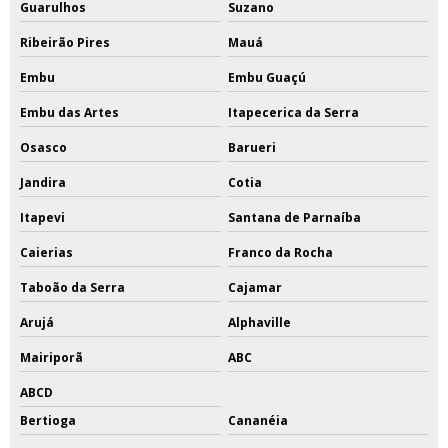
Guarulhos
Suzano
Ribeirão Pires
Mauá
Embu
Embu Guaçú
Embu das Artes
Itapecerica da Serra
Osasco
Barueri
Jandira
Cotia
Itapevi
Santana de Parnaíba
Caierias
Franco da Rocha
Taboão da Serra
Cajamar
Arujá
Alphaville
Mairiporã
ABC
ABCD
Bertioga
Cananéia