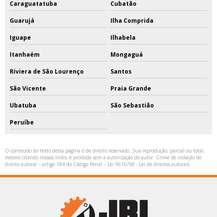
Caraguatatuba
Cubatão
Guarujá
Ilha Comprida
Iguape
Ilhabela
Itanhaém
Mongaguá
Riviera de São Lourenço
Santos
São Vicente
Praia Grande
Ubatuba
São Sebastião
Peruíbe
O conteúdo do texto desta página é de direito reservado. Sua reprodução, parcial ou total,
mesmo citando nossos links, é proibida sem a autorização do autor. Crime de violação de
direito autoral – artigo 184 do Código Penal –
Lei 9610/98 - Lei de direitos autorais
.