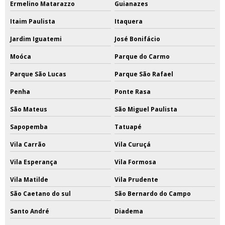
Ermelino Matarazzo
Guianazes
Itaim Paulista
Itaquera
Jardim Iguatemi
José Bonifácio
Moóca
Parque do Carmo
Parque São Lucas
Parque São Rafael
Penha
Ponte Rasa
São Mateus
São Miguel Paulista
Sapopemba
Tatuapé
Vila Carrão
Vila Curuçá
Vila Esperança
Vila Formosa
Vila Matilde
Vila Prudente
São Caetano do sul
São Bernardo do Campo
Santo André
Diadema