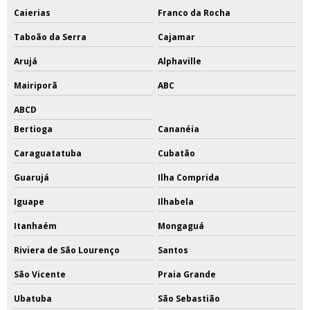
Caierias
Franco da Rocha
Taboão da Serra
Cajamar
Arujá
Alphaville
Mairiporã
ABC
ABCD
Bertioga
Cananéia
Caraguatatuba
Cubatão
Guarujá
Ilha Comprida
Iguape
Ilhabela
Itanhaém
Mongaguá
Riviera de São Lourenço
Santos
São Vicente
Praia Grande
Ubatuba
São Sebastião