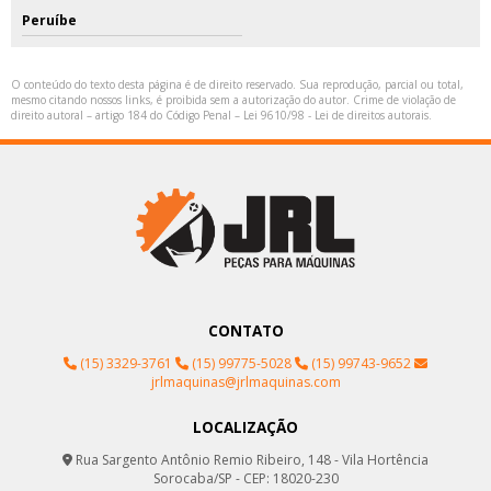
Peruíbe
O conteúdo do texto desta página é de direito reservado. Sua reprodução, parcial ou total,
mesmo citando nossos links, é proibida sem a autorização do autor. Crime de violação de
direito autoral – artigo 184 do Código Penal –
Lei 9610/98 - Lei de direitos autorais
.
CONTATO
(15) 3329-3761
(15) 99775-5028
(15) 99743-9652
jrlmaquinas@jrlmaquinas.com
LOCALIZAÇÃO
Rua Sargento Antônio Remio Ribeiro, 148 - Vila Hortência
Sorocaba/SP - CEP: 18020-230