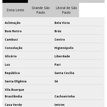
Grande São
Litoral de São
Zona Leste
Paulo
Paulo
Aclimação
Bela Vista
Bom Retiro
Brás
Cambuci
Centro
Consolação
Higienópolis
Glicério
Liberdade
Luz
Pari
República
Santa Cecília
Santa Efigênia
Sé
Vila Buarque
Brasilândia
Cachoeirinha
Casa Verde
Imirim