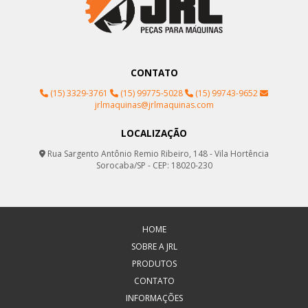
CONTATO
(15) 3329-3761
(15) 99775-5028
(15) 99743-9652
jrlmaquinas@jrlmaquinas.com
LOCALIZAÇÃO
Rua Sargento Antônio Remio Ribeiro, 148 - Vila Hortência
Sorocaba/SP - CEP: 18020-230
HOME
SOBRE A JRL
PRODUTOS
CONTATO
INFORMAÇÕES