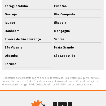
Caraguatatuba
Cubatão
Guarujá
Ilha Comprida
Iguape
Ilhabela
Itanhaém
Mongaguá
Riviera de São Lourenço
Santos
São Vicente
Praia Grande
Ubatuba
São Sebastião
Peruíbe
O conteúdo do texto desta página é de direito reservado. Sua reprodução, parcial ou total,
mesmo citando nossos links, é proibida sem a autorização do autor. Crime de violação de
direito autoral – artigo 184 do Código Penal –
Lei 9610/98 - Lei de direitos autorais
.