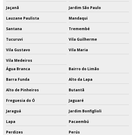
Jaçanã
Jardim São Paulo
Lauzane Paulista
Mandaqui
Santana
Tremembé
Tucuruvi
Vila Guilherme
Vila Gustavo
Vila Maria
Vila Medeiros
Água Branca
Bairro do Limão
Barra Funda
Alto da Lapa
Alto de Pinheiros
Butantã
Freguesia do Ó
Jaguaré
Jaraguá
Jardim Bonfiglioli
Lapa
Pacaembú
Perdizes
Perús