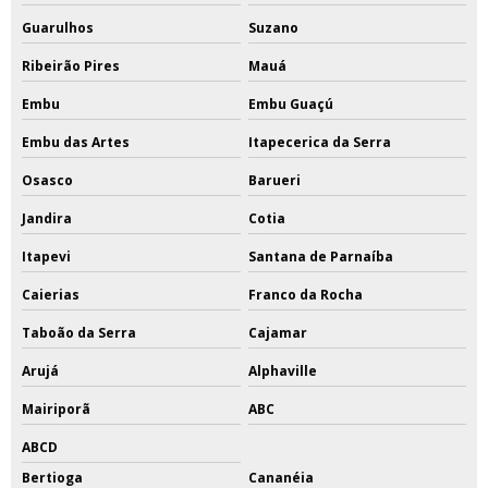
Guarulhos
Suzano
Ribeirão Pires
Mauá
Embu
Embu Guaçú
Embu das Artes
Itapecerica da Serra
Osasco
Barueri
Jandira
Cotia
Itapevi
Santana de Parnaíba
Caierias
Franco da Rocha
Taboão da Serra
Cajamar
Arujá
Alphaville
Mairiporã
ABC
ABCD
Bertioga
Cananéia