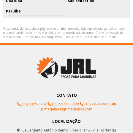
Ubatuba
São Sebastião
Peruíbe
O conteúdo do texto desta página é de direito reservado. Sua reprodução, parcial ou total,
mesmo citando nossos links, é proibida sem a autorização do autor. Crime de violação de
direito autoral – artigo 184 do Código Penal –
Lei 9610/98 - Lei de direitos autorais
.
CONTATO
(15) 3329-3761
(15) 99775-5028
(15) 99743-9652
jrlmaquinas@jrlmaquinas.com
LOCALIZAÇÃO
Rua Sargento Antônio Remio Ribeiro, 148 - Vila Hortência