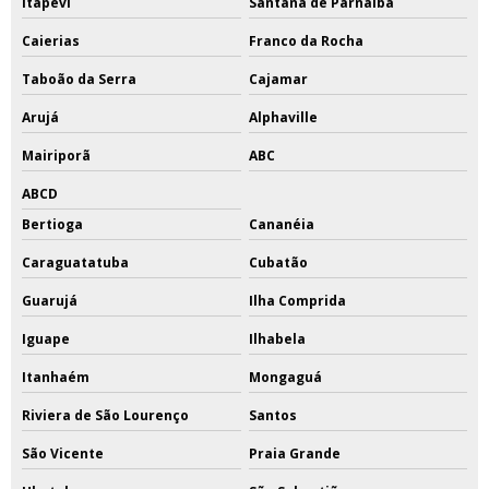
Itapevi
Santana de Parnaíba
Caierias
Franco da Rocha
Taboão da Serra
Cajamar
Arujá
Alphaville
Mairiporã
ABC
ABCD
Bertioga
Cananéia
Caraguatatuba
Cubatão
Guarujá
Ilha Comprida
Iguape
Ilhabela
Itanhaém
Mongaguá
Riviera de São Lourenço
Santos
São Vicente
Praia Grande