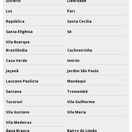
Glicério
Liberdade
Luz
Pari
República
Santa Cecília
Santa Efigênia
Sé
Vila Buarque
Brasilândia
Cachoeirinha
Casa Verde
Imirim
Jaçanã
Jardim São Paulo
Lauzane Paulista
Mandaqui
Santana
Tremembé
Tucuruvi
Vila Guilherme
Vila Gustavo
Vila Maria
Vila Medeiros
Água Branca
Bairro do Limão