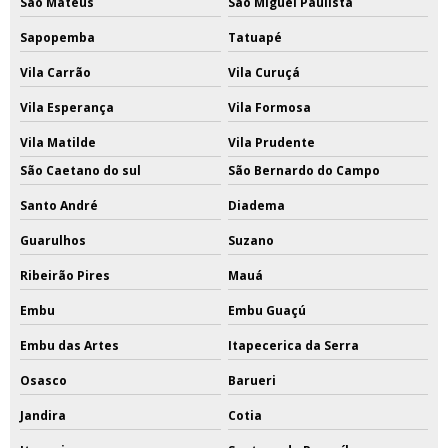
São Mateus
São Miguel Paulista
Sapopemba
Tatuapé
Vila Carrão
Vila Curuçá
Vila Esperança
Vila Formosa
Vila Matilde
Vila Prudente
São Caetano do sul
São Bernardo do Campo
Santo André
Diadema
Guarulhos
Suzano
Ribeirão Pires
Mauá
Embu
Embu Guaçú
Embu das Artes
Itapecerica da Serra
Osasco
Barueri
Jandira
Cotia