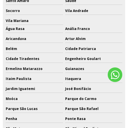
Santo Amaro
Saúde
Socorro
Vila Andrade
Vila Mariana
Água Rasa
Anália Franco
Aricanduva
Artur Alvim
Belém
Cidade Patriarca
Cidade Tiradentes
Engenheiro Goulart
Ermelino Matarazzo
Guianazes
Itaim Paulista
Itaquera
Jardim Iguatemi
José Bonifácio
Moóca
Parque do Carmo
Parque São Lucas
Parque São Rafael
Penha
Ponte Rasa