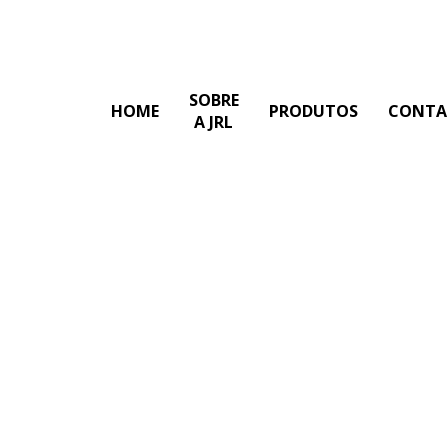
SOBRE
HOME
PRODUTOS
CONTA
A JRL