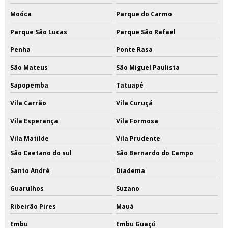
Moóca
Parque do Carmo
Parque São Lucas
Parque São Rafael
Penha
Ponte Rasa
São Mateus
São Miguel Paulista
Sapopemba
Tatuapé
Vila Carrão
Vila Curuçá
Vila Esperança
Vila Formosa
Vila Matilde
Vila Prudente
São Caetano do sul
São Bernardo do Campo
Santo André
Diadema
Guarulhos
Suzano
Ribeirão Pires
Mauá
Embu
Embu Guaçú