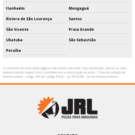
Itanhaém
Mongaguá
Riviera de São Lourenço
Santos
São Vicente
Praia Grande
Ubatuba
São Sebastião
Peruíbe
O conteúdo do texto desta página é de direito reservado. Sua reprodução, parcial ou total,
mesmo citando nossos links, é proibida sem a autorização do autor. Crime de violação de
direito autoral – artigo 184 do Código Penal –
Lei 9610/98 - Lei de direitos autorais
.