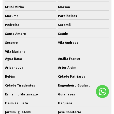
M'Boi Mirim
Moema
Morumbi
Parelheiros
Pedreira
Sacomã
Santo Amaro
Saúde
Socorro
Vila Andrade
Vila Mariana
Água Rasa
Anália Franco
Aricanduva
Artur Alvim
Belém
Cidade Patriarca
Cidade Tiradentes
Engenheiro Goulart
Ermelino Matarazzo
Guianazes
Itaim Paulista
Itaquera
Jardim Iguatemi
José Bonifácio