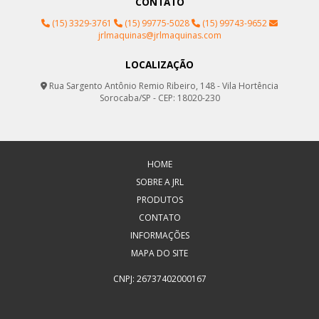
CONTATO
(15) 3329-3761
(15) 99775-5028
(15) 99743-9652
jrlmaquinas@jrlmaquinas.com
LOCALIZAÇÃO
Rua Sargento Antônio Remio Ribeiro, 148 - Vila Hortência
Sorocaba/SP - CEP: 18020-230
HOME
SOBRE A JRL
PRODUTOS
CONTATO
INFORMAÇÕES
MAPA DO SITE
CNPJ: 26737402000167