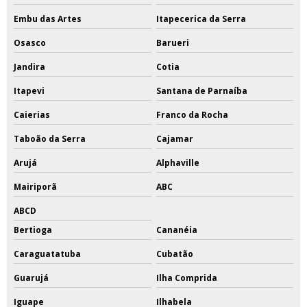
Embu das Artes
Itapecerica da Serra
Osasco
Barueri
Jandira
Cotia
Itapevi
Santana de Parnaíba
Caierias
Franco da Rocha
Taboão da Serra
Cajamar
Arujá
Alphaville
Mairiporã
ABC
ABCD
Bertioga
Cananéia
Caraguatatuba
Cubatão
Guarujá
Ilha Comprida
Iguape
Ilhabela