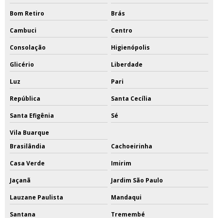
Bom Retiro
Brás
Cambuci
Centro
Consolação
Higienópolis
Glicério
Liberdade
Luz
Pari
República
Santa Cecília
Santa Efigênia
Sé
Vila Buarque
Brasilândia
Cachoeirinha
Casa Verde
Imirim
Jaçanã
Jardim São Paulo
Lauzane Paulista
Mandaqui
Santana
Tremembé