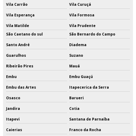
Vila Carrão
Vila Curuçá
Vila Esperança
Vila Formosa
Vila Matilde
Vila Prudente
São Caetano do sul
São Bernardo do Campo
Santo André
Diadema
Guarulhos
Suzano
Ribeirão Pires
Mauá
Embu
Embu Guaçú
Embu das Artes
Itapecerica da Serra
Osasco
Barueri
Jandira
Cotia
Itapevi
Santana de Parnaíba
Caierias
Franco da Rocha