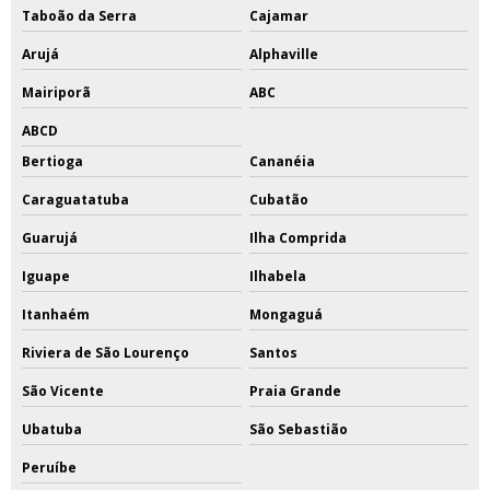
Taboão da Serra
Cajamar
Arujá
Alphaville
Mairiporã
ABC
ABCD
Bertioga
Cananéia
Caraguatatuba
Cubatão
Guarujá
Ilha Comprida
Iguape
Ilhabela
Itanhaém
Mongaguá
Riviera de São Lourenço
Santos
São Vicente
Praia Grande
Ubatuba
São Sebastião
Peruíbe