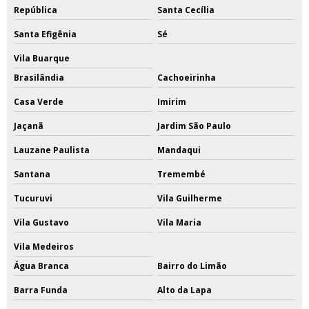
República
Santa Cecília
Santa Efigênia
Sé
Vila Buarque
Brasilândia
Cachoeirinha
Casa Verde
Imirim
Jaçanã
Jardim São Paulo
Lauzane Paulista
Mandaqui
Santana
Tremembé
Tucuruvi
Vila Guilherme
Vila Gustavo
Vila Maria
Vila Medeiros
Água Branca
Bairro do Limão
Barra Funda
Alto da Lapa