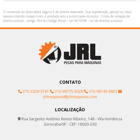
O conteúdo do texto desta página é de direito reservado. Sua reprodução, parcial ou total,
mesmo citando nossos links, é proibida sem a autorização do autor. Crime de violação de
direito autoral – artigo 184 do Código Penal –
Lei 9610/98 - Lei de direitos autorais
.
CONTATO
(15) 3329-3761
(15) 99775-5028
(15) 99743-9652
jrlmaquinas@jrlmaquinas.com
LOCALIZAÇÃO
Rua Sargento Antônio Remio Ribeiro, 148 - Vila Hortência
Sorocaba/SP - CEP: 18020-230