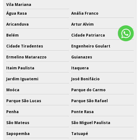
Vila Mariana
Água Rasa
Anália Franco
Aricanduva
Artur Alvim
Belém
Cidade Patriarca
Cidade Tiradentes
Engenheiro Goulart
Ermelino Matarazzo
Guianazes
Itaim Paulista
Itaquera
Jardim Iguatemi
José Bonifácio
Moóca
Parque do Carmo
Parque São Lucas
Parque São Rafael
Penha
Ponte Rasa
São Mateus
São Miguel Paulista
Sapopemba
Tatuapé