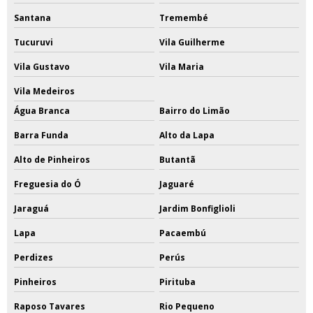
Santana
Tremembé
Tucuruvi
Vila Guilherme
Vila Gustavo
Vila Maria
Vila Medeiros
Água Branca
Bairro do Limão
Barra Funda
Alto da Lapa
Alto de Pinheiros
Butantã
Freguesia do Ó
Jaguaré
Jaraguá
Jardim Bonfiglioli
Lapa
Pacaembú
Perdizes
Perús
Pinheiros
Pirituba
Raposo Tavares
Rio Pequeno