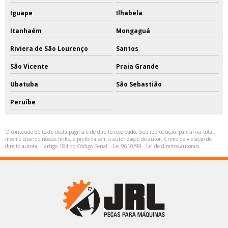
Iguape
Ilhabela
Itanhaém
Mongaguá
Riviera de São Lourenço
Santos
São Vicente
Praia Grande
Ubatuba
São Sebastião
Peruíbe
O conteúdo do texto desta página é de direito reservado. Sua reprodução, parcial ou total,
mesmo citando nossos links, é proibida sem a autorização do autor. Crime de violação de
direito autoral – artigo 184 do Código Penal –
Lei 9610/98 - Lei de direitos autorais
.