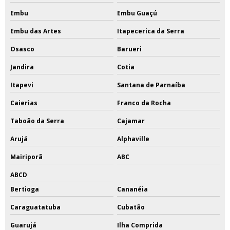
Embu
Embu Guaçú
Embu das Artes
Itapecerica da Serra
Osasco
Barueri
Jandira
Cotia
Itapevi
Santana de Parnaíba
Caierias
Franco da Rocha
Taboão da Serra
Cajamar
Arujá
Alphaville
Mairiporã
ABC
ABCD
Bertioga
Cananéia
Caraguatatuba
Cubatão
Guarujá
Ilha Comprida