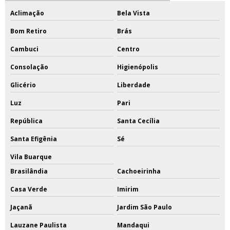
Aclimação
Bela Vista
Bom Retiro
Brás
Cambuci
Centro
Consolação
Higienópolis
Glicério
Liberdade
Luz
Pari
República
Santa Cecília
Santa Efigênia
Sé
Vila Buarque
Brasilândia
Cachoeirinha
Casa Verde
Imirim
Jaçanã
Jardim São Paulo
Lauzane Paulista
Mandaqui