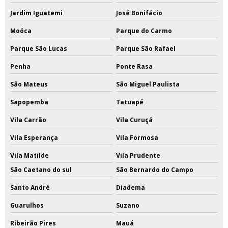
Jardim Iguatemi
José Bonifácio
Moóca
Parque do Carmo
Parque São Lucas
Parque São Rafael
Penha
Ponte Rasa
São Mateus
São Miguel Paulista
Sapopemba
Tatuapé
Vila Carrão
Vila Curuçá
Vila Esperança
Vila Formosa
Vila Matilde
Vila Prudente
São Caetano do sul
São Bernardo do Campo
Santo André
Diadema
Guarulhos
Suzano
Ribeirão Pires
Mauá