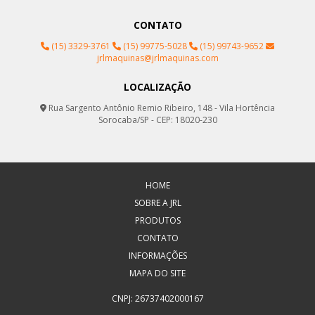
CONTATO
(15) 3329-3761
(15) 99775-5028
(15) 99743-9652
jrlmaquinas@jrlmaquinas.com
LOCALIZAÇÃO
Rua Sargento Antônio Remio Ribeiro, 148 - Vila Hortência
Sorocaba/SP - CEP: 18020-230
HOME
SOBRE A JRL
PRODUTOS
CONTATO
INFORMAÇÕES
MAPA DO SITE
CNPJ: 26737402000167