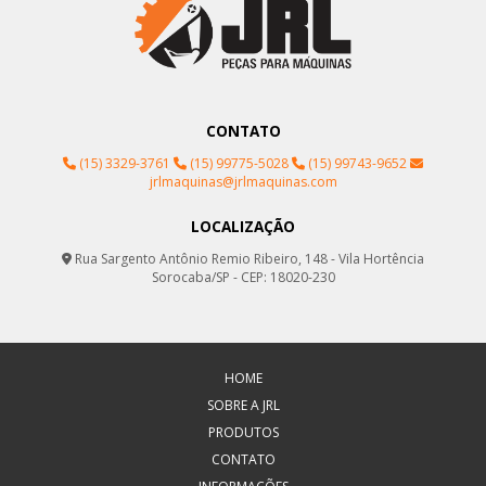
CONTATO
(15) 3329-3761
(15) 99775-5028
(15) 99743-9652
jrlmaquinas@jrlmaquinas.com
LOCALIZAÇÃO
Rua Sargento Antônio Remio Ribeiro, 148 - Vila Hortência
Sorocaba/SP - CEP: 18020-230
HOME
SOBRE A JRL
PRODUTOS
CONTATO