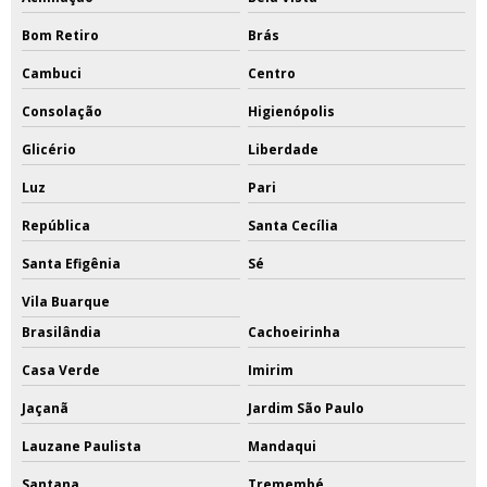
Bom Retiro
Brás
Cambuci
Centro
Consolação
Higienópolis
Glicério
Liberdade
Luz
Pari
República
Santa Cecília
Santa Efigênia
Sé
Vila Buarque
Brasilândia
Cachoeirinha
Casa Verde
Imirim
Jaçanã
Jardim São Paulo
Lauzane Paulista
Mandaqui
Santana
Tremembé