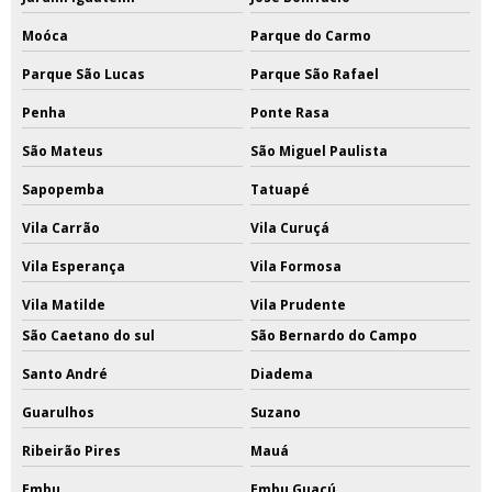
Moóca
Parque do Carmo
Parque São Lucas
Parque São Rafael
Penha
Ponte Rasa
São Mateus
São Miguel Paulista
Sapopemba
Tatuapé
Vila Carrão
Vila Curuçá
Vila Esperança
Vila Formosa
Vila Matilde
Vila Prudente
São Caetano do sul
São Bernardo do Campo
Santo André
Diadema
Guarulhos
Suzano
Ribeirão Pires
Mauá
Embu
Embu Guaçú