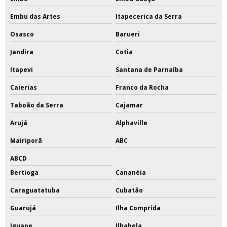
Embu das Artes
Itapecerica da Serra
Osasco
Barueri
Jandira
Cotia
Itapevi
Santana de Parnaíba
Caierias
Franco da Rocha
Taboão da Serra
Cajamar
Arujá
Alphaville
Mairiporã
ABC
ABCD
Bertioga
Cananéia
Caraguatatuba
Cubatão
Guarujá
Ilha Comprida
Iguape
Ilhabela