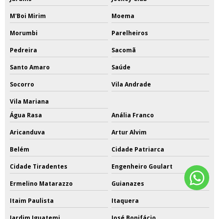
M'Boi Mirim
Moema
Morumbi
Parelheiros
Pedreira
Sacomã
Santo Amaro
Saúde
Socorro
Vila Andrade
Vila Mariana
Água Rasa
Anália Franco
Aricanduva
Artur Alvim
Belém
Cidade Patriarca
Cidade Tiradentes
Engenheiro Goulart
Ermelino Matarazzo
Guianazes
Itaim Paulista
Itaquera
Jardim Iguatemi
José Bonifácio