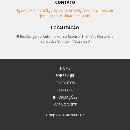
CONTATO
(15) 3329-3761
(15) 99775-5028
(15) 99743-9652
jrlmaquinas@jrlmaquinas.com
LOCALIZAÇÃO
Rua Sargento Antônio Remio Ribeiro, 148 - Vila Hortência
Sorocaba/SP - CEP: 18020-230
HOME
SOBRE A JRL
PRODUTOS
CONTATO
INFORMAÇÕES
MAPA DO SITE
CNPJ: 26737402000167