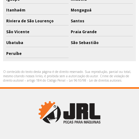
Itanhaém
Mongaguá
Riviera de São Lourenço
Santos
São Vicente
Praia Grande
Ubatuba
São Sebastião
Peruíbe
O conteúdo do texto desta página é de direito reservado. Sua reprodução, parcial ou total,
mesmo citando nossos links, é proibida sem a autorização do autor. Crime de violação de
direito autoral – artigo 184 do Código Penal –
Lei 9610/98 - Lei de direitos autorais
.