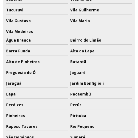
Tucuruvi
Vila Guilherme
Vila Gustavo
Vila Maria
Vila Medeiros
Água Branca
Bairro do Limão
Barra Funda
Alto da Lapa
Alto de Pinheiros
Butantã
Freguesia do Ó
Jaguaré
Jaraguá
Jardim Bonfiglioli
Lapa
Pacaembú
Perdizes
Perús
Pinheiros
Pirituba
Raposo Tavares
Rio Pequeno
São Domingos
Sumaré