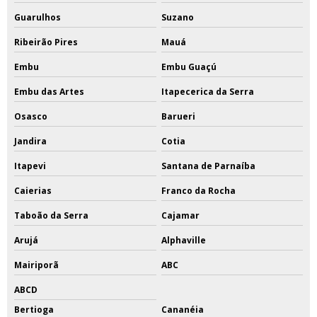
Guarulhos
Suzano
Ribeirão Pires
Mauá
Embu
Embu Guaçú
Embu das Artes
Itapecerica da Serra
Osasco
Barueri
Jandira
Cotia
Itapevi
Santana de Parnaíba
Caierias
Franco da Rocha
Taboão da Serra
Cajamar
Arujá
Alphaville
Mairiporã
ABC
ABCD
Bertioga
Cananéia