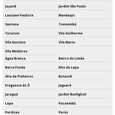
Jaçanã
Jardim São Paulo
Lauzane Paulista
Mandaqui
Santana
Tremembé
Tucuruvi
Vila Guilherme
Vila Gustavo
Vila Maria
Vila Medeiros
Água Branca
Bairro do Limão
Barra Funda
Alto da Lapa
Alto de Pinheiros
Butantã
Freguesia do Ó
Jaguaré
Jaraguá
Jardim Bonfiglioli
Lapa
Pacaembú
Perdizes
Perús