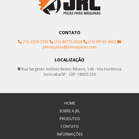
CONTATO
(15) 3329-3761
(15) 99775-5028
(15) 99743-9652
jrlmaquinas@jrlmaquinas.com
LOCALIZAÇÃO
Rua Sargento Antônio Remio Ribeiro, 148 - Vila Hortência
Sorocaba/SP - CEP: 18020-230
HOME
SOBRE A JRL
PRODUTOS
CONTATO
INFORMAÇÕES