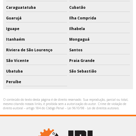
Caraguatatuba
Cubatão
Guarujá
Ilha Comprida
Iguape
Ilhabela
Itanhaém
Mongaguá
Riviera de São Lourenço
Santos
São Vicente
Praia Grande
Ubatuba
São Sebastião
Peruíbe
O conteúdo do texto desta página é de direito reservado. Sua reprodução, parcial ou total,
mesmo citando nossos links, é proibida sem a autorização do autor. Crime de violação de
direito autoral – artigo 184 do Código Penal –
Lei 9610/98 - Lei de direitos autorais
.