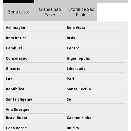
Grande São
Litoral de São
Zona Leste
Paulo
Paulo
Aclimação
Bela Vista
Bom Retiro
Brás
Cambuci
Centro
Consolação
Higienópolis
Glicério
Liberdade
Luz
Pari
República
Santa Cecília
Santa Efigênia
Sé
Vila Buarque
Brasilândia
Cachoeirinha
Casa Verde
Imirim