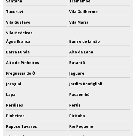
Santana
Tremembé
Tucuruvi
Vila Guilherme
Vila Gustavo
Vila Maria
Vila Medeiros
Água Branca
Bairro do Limão
Barra Funda
Alto da Lapa
Alto de Pinheiros
Butantã
Freguesia do Ó
Jaguaré
Jaraguá
Jardim Bonfiglioli
Lapa
Pacaembú
Perdizes
Perús
Pinheiros
Pirituba
Raposo Tavares
Rio Pequeno