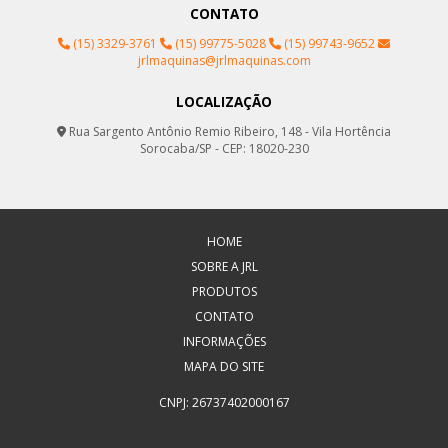
CONTATO
(15) 3329-3761
(15) 99775-5028
(15) 99743-9652
jrlmaquinas@jrlmaquinas.com
LOCALIZAÇÃO
Rua Sargento Antônio Remio Ribeiro, 148 - Vila Hortência
Sorocaba/SP - CEP: 18020-230
HOME
SOBRE A JRL
PRODUTOS
CONTATO
INFORMAÇÕES
MAPA DO SITE
CNPJ: 26737402000167