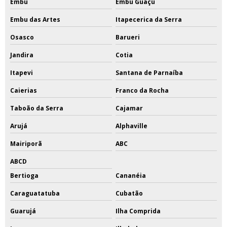
Embu
Embu Guaçú
Embu das Artes
Itapecerica da Serra
Osasco
Barueri
Jandira
Cotia
Itapevi
Santana de Parnaíba
Caierias
Franco da Rocha
Taboão da Serra
Cajamar
Arujá
Alphaville
Mairiporã
ABC
ABCD
Bertioga
Cananéia
Caraguatatuba
Cubatão
Guarujá
Ilha Comprida