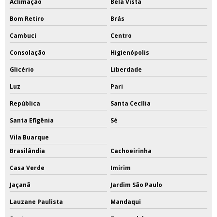
Aclimação
Bela Vista
Bom Retiro
Brás
Cambuci
Centro
Consolação
Higienópolis
Glicério
Liberdade
Luz
Pari
República
Santa Cecília
Santa Efigênia
Sé
Vila Buarque
Brasilândia
Cachoeirinha
Casa Verde
Imirim
Jaçanã
Jardim São Paulo
Lauzane Paulista
Mandaqui