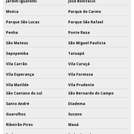
Jardim Iguatemi
José Bonifácio
Moóca
Parque do Carmo
Parque São Lucas
Parque São Rafael
Penha
Ponte Rasa
São Mateus
São Miguel Paulista
Sapopemba
Tatuapé
Vila Carrão
Vila Curuçá
Vila Esperança
Vila Formosa
Vila Matilde
Vila Prudente
São Caetano do sul
São Bernardo do Campo
Santo André
Diadema
Guarulhos
Suzano
Ribeirão Pires
Mauá