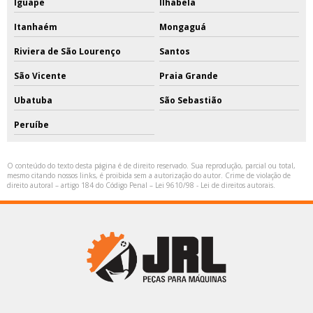
Iguape
Ilhabela
Itanhaém
Mongaguá
Riviera de São Lourenço
Santos
São Vicente
Praia Grande
Ubatuba
São Sebastião
Peruíbe
O conteúdo do texto desta página é de direito reservado. Sua reprodução, parcial ou total,
mesmo citando nossos links, é proibida sem a autorização do autor. Crime de violação de
direito autoral – artigo 184 do Código Penal –
Lei 9610/98 - Lei de direitos autorais
.