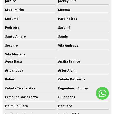
Jardins
Jockey Club
M'Boi Mirim
Moema
Morumbi
Parelheiros
Pedreira
Sacomã
Santo Amaro
Saúde
Socorro
Vila Andrade
Vila Mariana
Água Rasa
Anália Franco
Aricanduva
Artur Alvim
Belém
Cidade Patriarca
Cidade Tiradentes
Engenheiro Goulart
Ermelino Matarazzo
Guianazes
Itaim Paulista
Itaquera