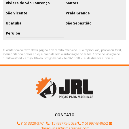
Riviera de São Lourenço
Santos
São Vicente
Praia Grande
Ubatuba
São Sebastião
Peruíbe
O conteúdo do texto desta página é de direito reservado. Sua reprodução, parcial ou total,
mesmo citando nossos links, é proibida sem a autorização do autor. Crime de violação de
direito autoral – artigo 184 do Código Penal –
Lei 9610/98 - Lei de direitos autorais
.
CONTATO
(15) 3329-3761
(15) 99775-5028
(15) 99743-9652
jrlmaquinas@jrlmaquinas.com