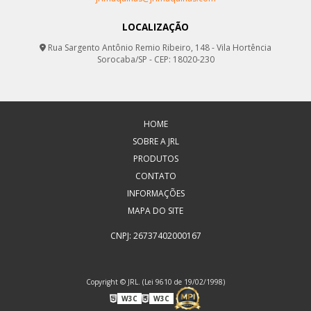
LOCALIZAÇÃO
Rua Sargento Antônio Remio Ribeiro, 148 - Vila Hortência
Sorocaba/SP - CEP: 18020-230
HOME
SOBRE A JRL
PRODUTOS
CONTATO
INFORMAÇÕES
MAPA DO SITE
CNPJ: 26737402000167
Copyright © JRL. (Lei 9610 de 19/02/1998)
W3C
W3C