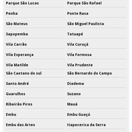
Parque São Lucas
Parque São Rafael
Penha
Ponte Rasa
São Mateus
São Miguel Paulista
Sapopemba
Tatuapé
Vila Carrão
Vila Curuçá
Vila Esperança
Vila Formosa
Vila Matilde
Vila Prudente
São Caetano do sul
São Bernardo do Campo
Santo André
Diadema
Guarulhos
Suzano
Ribeirão Pires
Mauá
Embu
Embu Guaçú
Embu das Artes
Itapecerica da Serra