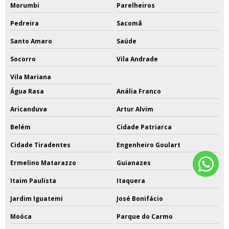
Morumbi
Parelheiros
Pedreira
Sacomã
Santo Amaro
Saúde
Socorro
Vila Andrade
Vila Mariana
Água Rasa
Anália Franco
Aricanduva
Artur Alvim
Belém
Cidade Patriarca
Cidade Tiradentes
Engenheiro Goulart
Ermelino Matarazzo
Guianazes
Itaim Paulista
Itaquera
Jardim Iguatemi
José Bonifácio
Moóca
Parque do Carmo