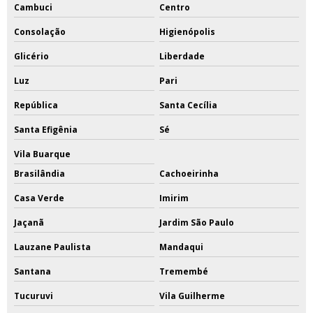
Cambuci
Centro
Consolação
Higienópolis
Glicério
Liberdade
Luz
Pari
República
Santa Cecília
Santa Efigênia
Sé
Vila Buarque
Brasilândia
Cachoeirinha
Casa Verde
Imirim
Jaçanã
Jardim São Paulo
Lauzane Paulista
Mandaqui
Santana
Tremembé
Tucuruvi
Vila Guilherme