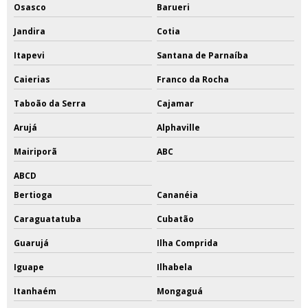
Osasco
Barueri
Jandira
Cotia
Itapevi
Santana de Parnaíba
Caierias
Franco da Rocha
Taboão da Serra
Cajamar
Arujá
Alphaville
Mairiporã
ABC
ABCD
Bertioga
Cananéia
Caraguatatuba
Cubatão
Guarujá
Ilha Comprida
Iguape
Ilhabela
Itanhaém
Mongaguá