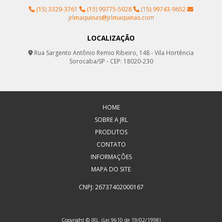
(15) 3329-3761
(15) 99775-5028
(15) 99743-9652
jrlmaquinas@jrlmaquinas.com
LOCALIZAÇÃO
Rua Sargento Antônio Remio Ribeiro, 148 - Vila Hortência
Sorocaba/SP - CEP: 18020-230
HOME
SOBRE A JRL
PRODUTOS
CONTATO
INFORMAÇÕES
MAPA DO SITE
CNPJ: 26737402000167
Copyright © JRL. (Lei 9610 de 19/02/1998)