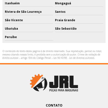
Itanhaém
Mongaguá
Riviera de São Lourenço
Santos
São Vicente
Praia Grande
Ubatuba
São Sebastião
Peruíbe
O conteúdo do texto desta página é de direito reservado. Sua reprodução, parcial ou total,
mesmo citando nossos links, é proibida sem a autorização do autor. Crime de violação de
direito autoral – artigo 184 do Código Penal –
Lei 9610/98 - Lei de direitos autorais
.
CONTATO