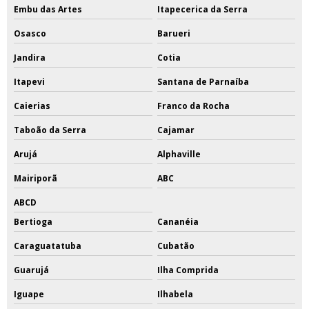
Embu das Artes
Itapecerica da Serra
Osasco
Barueri
Jandira
Cotia
Itapevi
Santana de Parnaíba
Caierias
Franco da Rocha
Taboão da Serra
Cajamar
Arujá
Alphaville
Mairiporã
ABC
ABCD
Bertioga
Cananéia
Caraguatatuba
Cubatão
Guarujá
Ilha Comprida
Iguape
Ilhabela