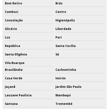
Bom Retiro
Brás
Cambuci
Centro
Consolação
Higienópolis
Glicério
Liberdade
Luz
Pari
República
Santa Cecília
Santa Efigênia
Sé
Vila Buarque
Brasilândia
Cachoeirinha
Casa Verde
Imirim
Jaçanã
Jardim São Paulo
Lauzane Paulista
Mandaqui
Santana
Tremembé