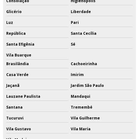
Consolação
Higienópolis
Glicério
Liberdade
Luz
Pari
República
Santa Cecília
Santa Efigênia
Sé
Vila Buarque
Brasilândia
Cachoeirinha
Casa Verde
Imirim
Jaçanã
Jardim São Paulo
Lauzane Paulista
Mandaqui
Santana
Tremembé
Tucuruvi
Vila Guilherme
Vila Gustavo
Vila Maria