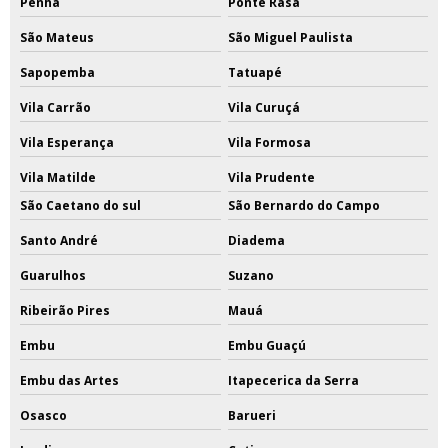
Penha
Ponte Rasa
São Mateus
São Miguel Paulista
Sapopemba
Tatuapé
Vila Carrão
Vila Curuçá
Vila Esperança
Vila Formosa
Vila Matilde
Vila Prudente
São Caetano do sul
São Bernardo do Campo
Santo André
Diadema
Guarulhos
Suzano
Ribeirão Pires
Mauá
Embu
Embu Guaçú
Embu das Artes
Itapecerica da Serra
Osasco
Barueri