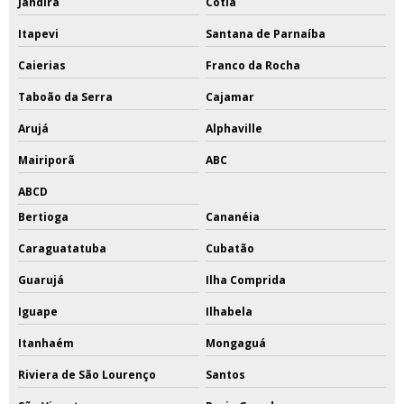
Jandira
Cotia
Itapevi
Santana de Parnaíba
Caierias
Franco da Rocha
Taboão da Serra
Cajamar
Arujá
Alphaville
Mairiporã
ABC
ABCD
Bertioga
Cananéia
Caraguatatuba
Cubatão
Guarujá
Ilha Comprida
Iguape
Ilhabela
Itanhaém
Mongaguá
Riviera de São Lourenço
Santos