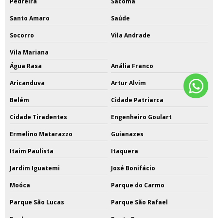
Pedreira
Sacomã
Santo Amaro
Saúde
Socorro
Vila Andrade
Vila Mariana
Água Rasa
Anália Franco
Aricanduva
Artur Alvim
Belém
Cidade Patriarca
Cidade Tiradentes
Engenheiro Goulart
Ermelino Matarazzo
Guianazes
Itaim Paulista
Itaquera
Jardim Iguatemi
José Bonifácio
Moóca
Parque do Carmo
Parque São Lucas
Parque São Rafael