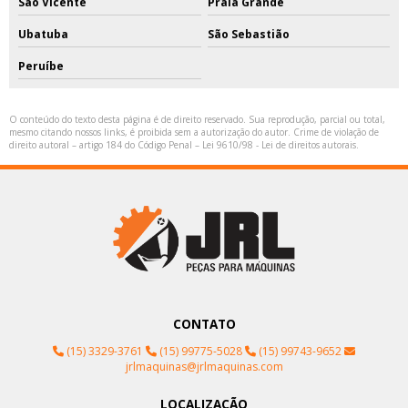
São Vicente
Praia Grande
Ubatuba
São Sebastião
Peruíbe
O conteúdo do texto desta página é de direito reservado. Sua reprodução, parcial ou total,
mesmo citando nossos links, é proibida sem a autorização do autor. Crime de violação de
direito autoral – artigo 184 do Código Penal –
Lei 9610/98 - Lei de direitos autorais
.
CONTATO
(15) 3329-3761
(15) 99775-5028
(15) 99743-9652
jrlmaquinas@jrlmaquinas.com
LOCALIZAÇÃO