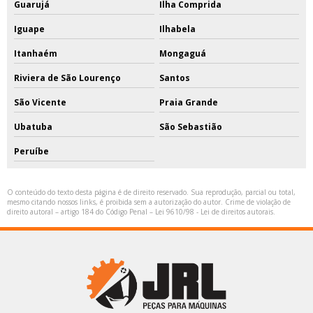
Guarujá
Ilha Comprida
Iguape
Ilhabela
Itanhaém
Mongaguá
Riviera de São Lourenço
Santos
São Vicente
Praia Grande
Ubatuba
São Sebastião
Peruíbe
O conteúdo do texto desta página é de direito reservado. Sua reprodução, parcial ou total,
mesmo citando nossos links, é proibida sem a autorização do autor. Crime de violação de
direito autoral – artigo 184 do Código Penal –
Lei 9610/98 - Lei de direitos autorais
.