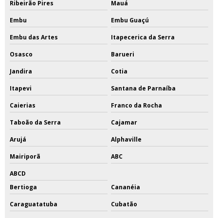
Ribeirão Pires
Mauá
Embu
Embu Guaçú
Embu das Artes
Itapecerica da Serra
Osasco
Barueri
Jandira
Cotia
Itapevi
Santana de Parnaíba
Caierias
Franco da Rocha
Taboão da Serra
Cajamar
Arujá
Alphaville
Mairiporã
ABC
ABCD
Bertioga
Cananéia
Caraguatatuba
Cubatão