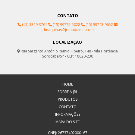
CONTATO
(15) 3329-3761
(15) 99775-5028
(15) 99743-9652
jrlmaquinas@jrlmaquinas.com
LOCALIZAÇÃO
Rua Sargento Antônio Remio Ribeiro, 148 - Vila Hortência
Sorocaba/SP - CEP: 18020-230
HOME
SOBRE A JRL
PRODUTOS
CONTATO
INFORMAÇÕES
MAPA DO SITE
CNPJ: 26737402000167