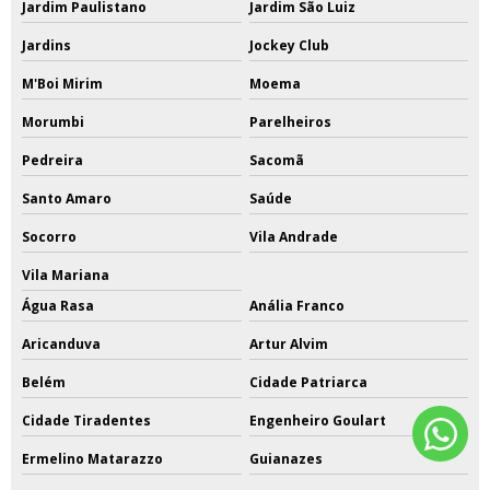
Jardim Paulistano
Jardim São Luiz
Jardins
Jockey Club
M'Boi Mirim
Moema
Morumbi
Parelheiros
Pedreira
Sacomã
Santo Amaro
Saúde
Socorro
Vila Andrade
Vila Mariana
Água Rasa
Anália Franco
Aricanduva
Artur Alvim
Belém
Cidade Patriarca
Cidade Tiradentes
Engenheiro Goulart
Ermelino Matarazzo
Guianazes