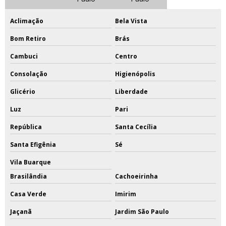
Aclimação
Bela Vista
Bom Retiro
Brás
Cambuci
Centro
Consolação
Higienópolis
Glicério
Liberdade
Luz
Pari
República
Santa Cecília
Santa Efigênia
Sé
Vila Buarque
Brasilândia
Cachoeirinha
Casa Verde
Imirim
Jaçanã
Jardim São Paulo