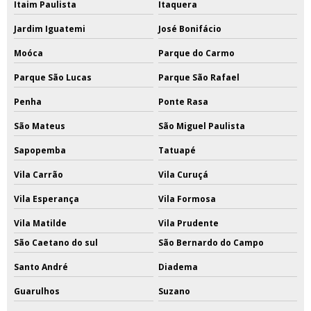
Itaim Paulista
Itaquera
Jardim Iguatemi
José Bonifácio
Moóca
Parque do Carmo
Parque São Lucas
Parque São Rafael
Penha
Ponte Rasa
São Mateus
São Miguel Paulista
Sapopemba
Tatuapé
Vila Carrão
Vila Curuçá
Vila Esperança
Vila Formosa
Vila Matilde
Vila Prudente
São Caetano do sul
São Bernardo do Campo
Santo André
Diadema
Guarulhos
Suzano