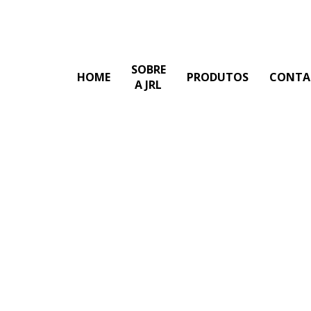
SOBRE
HOME
PRODUTOS
CONTA
A JRL