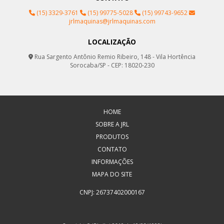
(15) 3329-3761
(15) 99775-5028
(15) 99743-9652
jrlmaquinas@jrlmaquinas.com
LOCALIZAÇÃO
Rua Sargento Antônio Remio Ribeiro, 148 - Vila Hortência
Sorocaba/SP - CEP: 18020-230
HOME
SOBRE A JRL
PRODUTOS
CONTATO
INFORMAÇÕES
MAPA DO SITE
CNPJ: 26737402000167