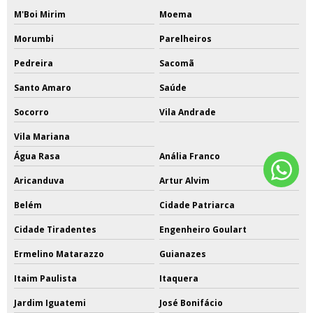
M'Boi Mirim
Moema
Morumbi
Parelheiros
Pedreira
Sacomã
Santo Amaro
Saúde
Socorro
Vila Andrade
Vila Mariana
Água Rasa
Anália Franco
Aricanduva
Artur Alvim
Belém
Cidade Patriarca
Cidade Tiradentes
Engenheiro Goulart
Ermelino Matarazzo
Guianazes
Itaim Paulista
Itaquera
Jardim Iguatemi
José Bonifácio