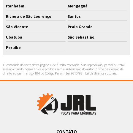
Itanhaém
Mongaguá
Riviera de São Lourenço
Santos
São Vicente
Praia Grande
Ubatuba
São Sebastião
Peruíbe
O conteúdo do texto desta página é de direito reservado. Sua reprodução, parcial ou total,
mesmo citando nossos links, é proibida sem a autorização do autor. Crime de violação de
direito autoral – artigo 184 do Código Penal –
Lei 9610/98 - Lei de direitos autorais
.
CONTATO