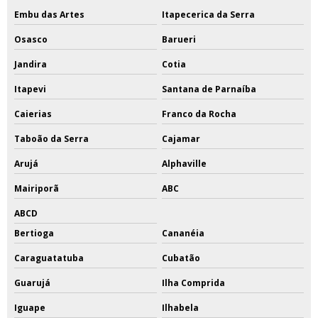
Embu das Artes
Itapecerica da Serra
Osasco
Barueri
Jandira
Cotia
Itapevi
Santana de Parnaíba
Caierias
Franco da Rocha
Taboão da Serra
Cajamar
Arujá
Alphaville
Mairiporã
ABC
ABCD
Bertioga
Cananéia
Caraguatatuba
Cubatão
Guarujá
Ilha Comprida
Iguape
Ilhabela