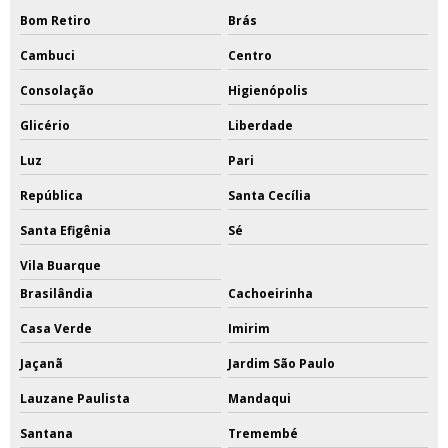
Bom Retiro
Brás
Cambuci
Centro
Consolação
Higienópolis
Glicério
Liberdade
Luz
Pari
República
Santa Cecília
Santa Efigênia
Sé
Vila Buarque
Brasilândia
Cachoeirinha
Casa Verde
Imirim
Jaçanã
Jardim São Paulo
Lauzane Paulista
Mandaqui
Santana
Tremembé