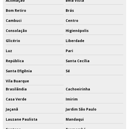
Aclimação
Bela Vista
Bom Retiro
Brás
Cambuci
Centro
Consolação
Higienópolis
Glicério
Liberdade
Luz
Pari
República
Santa Cecília
Santa Efigênia
Sé
Vila Buarque
Brasilândia
Cachoeirinha
Casa Verde
Imirim
Jaçanã
Jardim São Paulo
Lauzane Paulista
Mandaqui