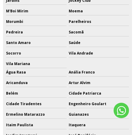
Jardins
Jockey Club
M'Boi Mirim
Moema
Morumbi
Parelheiros
Pedreira
Sacomã
Santo Amaro
Saúde
Socorro
Vila Andrade
Vila Mariana
Água Rasa
Anália Franco
Aricanduva
Artur Alvim
Belém
Cidade Patriarca
Cidade Tiradentes
Engenheiro Goulart
Ermelino Matarazzo
Guianazes
Itaim Paulista
Itaquera