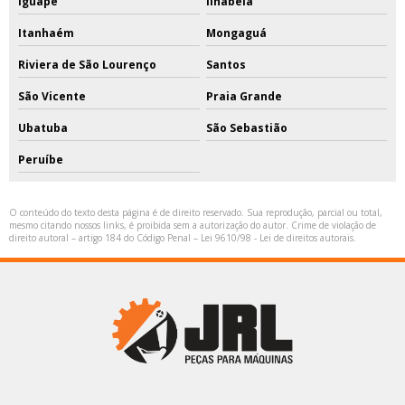
Iguape
Ilhabela
Itanhaém
Mongaguá
Riviera de São Lourenço
Santos
São Vicente
Praia Grande
Ubatuba
São Sebastião
Peruíbe
O conteúdo do texto desta página é de direito reservado. Sua reprodução, parcial ou total,
mesmo citando nossos links, é proibida sem a autorização do autor. Crime de violação de
direito autoral – artigo 184 do Código Penal –
Lei 9610/98 - Lei de direitos autorais
.