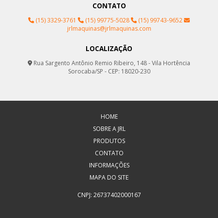
CONTATO
(15) 3329-3761
(15) 99775-5028
(15) 99743-9652
jrlmaquinas@jrlmaquinas.com
LOCALIZAÇÃO
Rua Sargento Antônio Remio Ribeiro, 148 - Vila Hortência
Sorocaba/SP - CEP: 18020-230
HOME
SOBRE A JRL
PRODUTOS
CONTATO
INFORMAÇÕES
MAPA DO SITE
CNPJ: 26737402000167