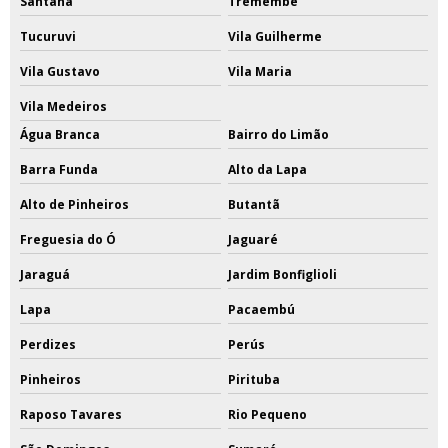
Santana
Tremembé
Tucuruvi
Vila Guilherme
Vila Gustavo
Vila Maria
Vila Medeiros
Água Branca
Bairro do Limão
Barra Funda
Alto da Lapa
Alto de Pinheiros
Butantã
Freguesia do Ó
Jaguaré
Jaraguá
Jardim Bonfiglioli
Lapa
Pacaembú
Perdizes
Perús
Pinheiros
Pirituba
Raposo Tavares
Rio Pequeno