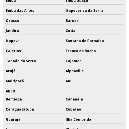
Embu
Embu Guaçú
Embu das Artes
Itapecerica da Serra
Osasco
Barueri
Jandira
Cotia
Itapevi
Santana de Parnaíba
Caierias
Franco da Rocha
Taboão da Serra
Cajamar
Arujá
Alphaville
Mairiporã
ABC
ABCD
Bertioga
Cananéia
Caraguatatuba
Cubatão
Guarujá
Ilha Comprida