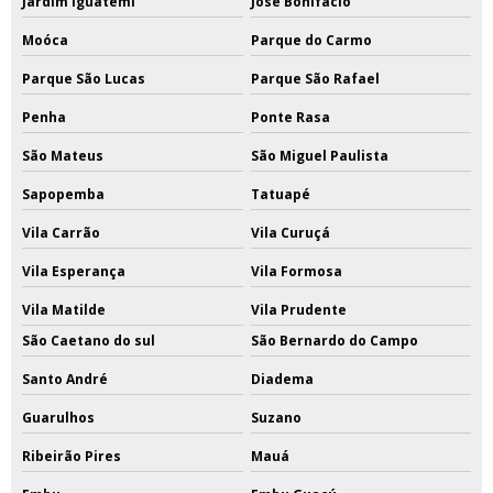
Jardim Iguatemi
José Bonifácio
Moóca
Parque do Carmo
Parque São Lucas
Parque São Rafael
Penha
Ponte Rasa
São Mateus
São Miguel Paulista
Sapopemba
Tatuapé
Vila Carrão
Vila Curuçá
Vila Esperança
Vila Formosa
Vila Matilde
Vila Prudente
São Caetano do sul
São Bernardo do Campo
Santo André
Diadema
Guarulhos
Suzano
Ribeirão Pires
Mauá