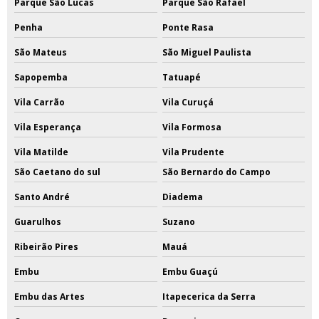
Parque São Lucas
Parque São Rafael
Penha
Ponte Rasa
São Mateus
São Miguel Paulista
Sapopemba
Tatuapé
Vila Carrão
Vila Curuçá
Vila Esperança
Vila Formosa
Vila Matilde
Vila Prudente
São Caetano do sul
São Bernardo do Campo
Santo André
Diadema
Guarulhos
Suzano
Ribeirão Pires
Mauá
Embu
Embu Guaçú
Embu das Artes
Itapecerica da Serra