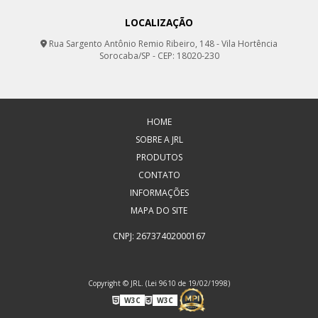
LOCALIZAÇÃO
Rua Sargento Antônio Remio Ribeiro, 148 - Vila Hortência
Sorocaba/SP - CEP: 18020-230
HOME
SOBRE A JRL
PRODUTOS
CONTATO
INFORMAÇÕES
MAPA DO SITE
CNPJ: 26737402000167
Copyright © JRL. (Lei 9610 de 19/02/1998)
W3C
W3C