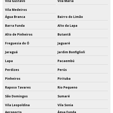
Vila Gustavo
Vila Maria
Vila Medeiros
Água Branca
Bairro do Limão
Barra Funda
Alto da Lapa
Alto de Pinheiros
Butantã
Freguesia do Ó
Jaguaré
Jaraguá
Jardim Bonfiglioli
Lapa
Pacaembú
Perdizes
Perús
Pinheiros
Pirituba
Raposo Tavares
Rio Pequeno
São Domingos
Sumaré
Vila Leopoldina
Vila Sonia
Aeroporto
Água Funda