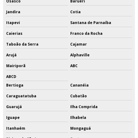
Osasco
Barueri
Jandira
Cotia
Itapevi
Santana de Parnaíba
Caierias
Franco da Rocha
Taboão da Serra
Cajamar
Arujá
Alphaville
Mairiporã
ABC
ABCD
Bertioga
Cananéia
Caraguatatuba
Cubatão
Guarujá
Ilha Comprida
Iguape
Ilhabela
Itanhaém
Mongaguá