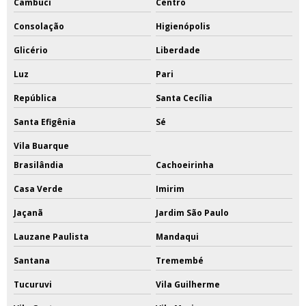
Cambuci
Centro
Consolação
Higienópolis
Glicério
Liberdade
Luz
Pari
República
Santa Cecília
Santa Efigênia
Sé
Vila Buarque
Brasilândia
Cachoeirinha
Casa Verde
Imirim
Jaçanã
Jardim São Paulo
Lauzane Paulista
Mandaqui
Santana
Tremembé
Tucuruvi
Vila Guilherme