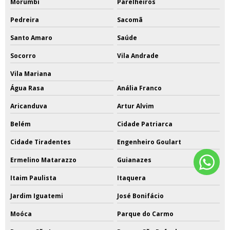
Morumbi
Parelheiros
Pedreira
Sacomã
Santo Amaro
Saúde
Socorro
Vila Andrade
Vila Mariana
Água Rasa
Anália Franco
Aricanduva
Artur Alvim
Belém
Cidade Patriarca
Cidade Tiradentes
Engenheiro Goulart
Ermelino Matarazzo
Guianazes
Itaim Paulista
Itaquera
Jardim Iguatemi
José Bonifácio
Moóca
Parque do Carmo