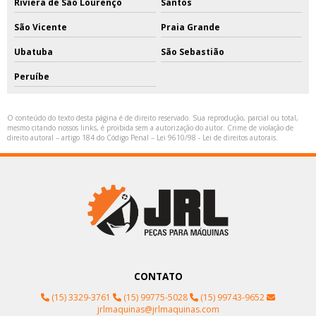
Riviera de São Lourenço
Santos
São Vicente
Praia Grande
Ubatuba
São Sebastião
Peruíbe
O conteúdo do texto desta página é de direito reservado. Sua reprodução, parcial ou total,
mesmo citando nossos links, é proibida sem a autorização do autor. Crime de violação de
direito autoral – artigo 184 do Código Penal –
Lei 9610/98 - Lei de direitos autorais
.
CONTATO
(15) 3329-3761
(15) 99775-5028
(15) 99743-9652
jrlmaquinas@jrlmaquinas.com