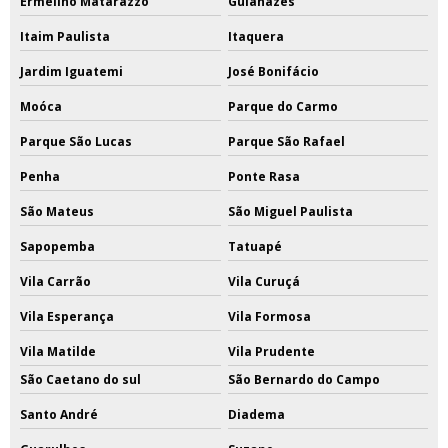
Ermelino Matarazzo
Guianazes
Itaim Paulista
Itaquera
Jardim Iguatemi
José Bonifácio
Moóca
Parque do Carmo
Parque São Lucas
Parque São Rafael
Penha
Ponte Rasa
São Mateus
São Miguel Paulista
Sapopemba
Tatuapé
Vila Carrão
Vila Curuçá
Vila Esperança
Vila Formosa
Vila Matilde
Vila Prudente
São Caetano do sul
São Bernardo do Campo
Santo André
Diadema