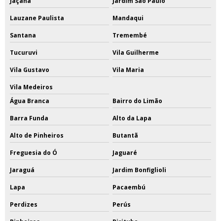
Jaçanã
Jardim São Paulo
Lauzane Paulista
Mandaqui
Santana
Tremembé
Tucuruvi
Vila Guilherme
Vila Gustavo
Vila Maria
Vila Medeiros
Água Branca
Bairro do Limão
Barra Funda
Alto da Lapa
Alto de Pinheiros
Butantã
Freguesia do Ó
Jaguaré
Jaraguá
Jardim Bonfiglioli
Lapa
Pacaembú
Perdizes
Perús