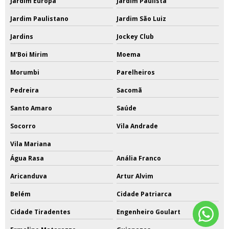
Jardim Europa
Jardim Paulista
Jardim Paulistano
Jardim São Luiz
Jardins
Jockey Club
M'Boi Mirim
Moema
Morumbi
Parelheiros
Pedreira
Sacomã
Santo Amaro
Saúde
Socorro
Vila Andrade
Vila Mariana
Água Rasa
Anália Franco
Aricanduva
Artur Alvim
Belém
Cidade Patriarca
Cidade Tiradentes
Engenheiro Goulart