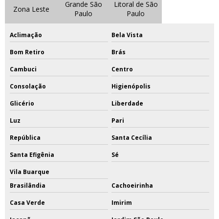
Grande São
Litoral de São
Zona Leste
Paulo
Paulo
Aclimação
Bela Vista
Bom Retiro
Brás
Cambuci
Centro
Consolação
Higienópolis
Glicério
Liberdade
Luz
Pari
República
Santa Cecília
Santa Efigênia
Sé
Vila Buarque
Brasilândia
Cachoeirinha
Casa Verde
Imirim