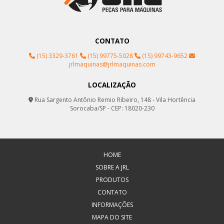
CONTATO
(15) 3329-3761
(15) 99775-5028
(15) 99743-9652
jrlmaquinas@jrlmaquinas.com
LOCALIZAÇÃO
Rua Sargento Antônio Remio Ribeiro, 148 - Vila Hortência
Sorocaba/SP - CEP: 18020-230
HOME
SOBRE A JRL
PRODUTOS
CONTATO
INFORMAÇÕES
MAPA DO SITE