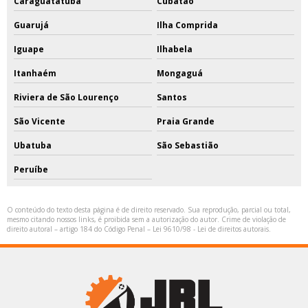
Caraguatatuba
Cubatão
Guarujá
Ilha Comprida
Iguape
Ilhabela
Itanhaém
Mongaguá
Riviera de São Lourenço
Santos
São Vicente
Praia Grande
Ubatuba
São Sebastião
Peruíbe
O conteúdo do texto desta página é de direito reservado. Sua reprodução, parcial ou total,
mesmo citando nossos links, é proibida sem a autorização do autor. Crime de violação de
direito autoral – artigo 184 do Código Penal –
Lei 9610/98 - Lei de direitos autorais
.