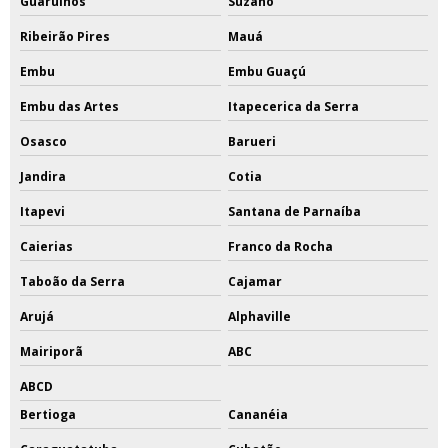
Guarulhos
Suzano
Ribeirão Pires
Mauá
Embu
Embu Guaçú
Embu das Artes
Itapecerica da Serra
Osasco
Barueri
Jandira
Cotia
Itapevi
Santana de Parnaíba
Caierias
Franco da Rocha
Taboão da Serra
Cajamar
Arujá
Alphaville
Mairiporã
ABC
ABCD
Bertioga
Cananéia