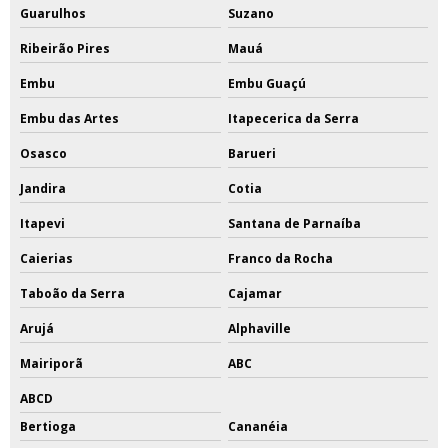
Guarulhos
Suzano
Ribeirão Pires
Mauá
Embu
Embu Guaçú
Embu das Artes
Itapecerica da Serra
Osasco
Barueri
Jandira
Cotia
Itapevi
Santana de Parnaíba
Caierias
Franco da Rocha
Taboão da Serra
Cajamar
Arujá
Alphaville
Mairiporã
ABC
ABCD
Bertioga
Cananéia