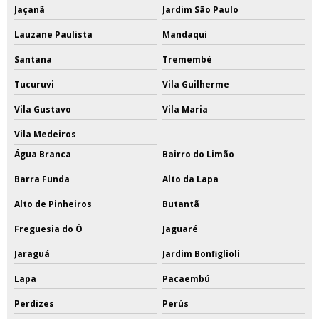
Jaçanã
Jardim São Paulo
Lauzane Paulista
Mandaqui
Santana
Tremembé
Tucuruvi
Vila Guilherme
Vila Gustavo
Vila Maria
Vila Medeiros
Água Branca
Bairro do Limão
Barra Funda
Alto da Lapa
Alto de Pinheiros
Butantã
Freguesia do Ó
Jaguaré
Jaraguá
Jardim Bonfiglioli
Lapa
Pacaembú
Perdizes
Perús