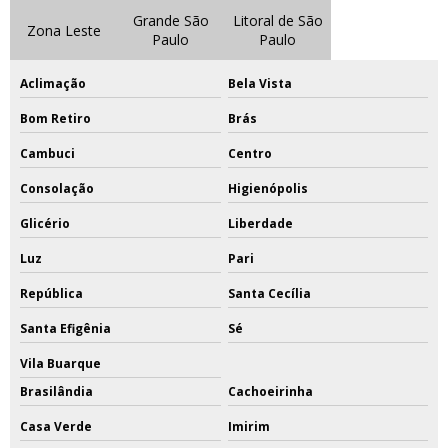
Grande São
Litoral de São
Zona Leste
Paulo
Paulo
Aclimação
Bela Vista
Bom Retiro
Brás
Cambuci
Centro
Consolação
Higienópolis
Glicério
Liberdade
Luz
Pari
República
Santa Cecília
Santa Efigênia
Sé
Vila Buarque
Brasilândia
Cachoeirinha
Casa Verde
Imirim