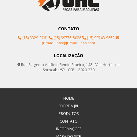
CONTATO
(15) 3329-3761
(15) 99775-5028
(15) 99743-9652
jrlmaquinas@jrlmaquinas.com
LOCALIZAÇÃO
Rua Sargento Antônio Remio Ribeiro, 148 - Vila Hortência
Sorocaba/SP - CEP: 18020-230
HOME
SOBRE A JRL
PRODUTOS
CONTATO
INFORMAÇÕES
MAPA DO SITE