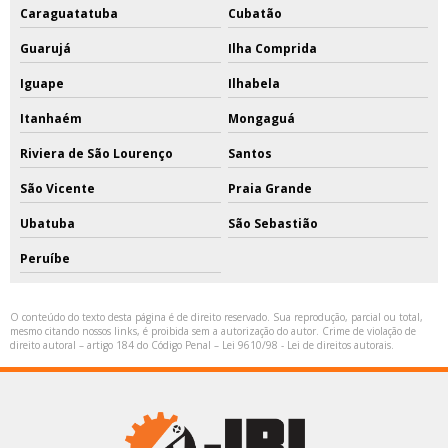
Caraguatatuba
Cubatão
Guarujá
Ilha Comprida
Iguape
Ilhabela
Itanhaém
Mongaguá
Riviera de São Lourenço
Santos
São Vicente
Praia Grande
Ubatuba
São Sebastião
Peruíbe
O conteúdo do texto desta página é de direito reservado. Sua reprodução, parcial ou total,
mesmo citando nossos links, é proibida sem a autorização do autor. Crime de violação de
direito autoral – artigo 184 do Código Penal –
Lei 9610/98 - Lei de direitos autorais
.